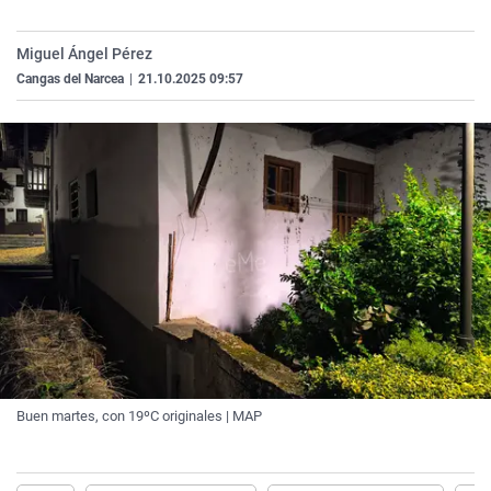
La rosa de los vientos
Caso
Extremadura
Virales
Miguel Ángel Pérez
Gente viajera
Retornados
Galicia
Televisión
Cangas del Narcea
|
21.10.2025 09:57
Como el perro y el gat
Equipo de investigaci
La Rioja
Elecciones
Operación Viuda Negr
Navarra
País Vasco
Buen martes, con 19ºC originales | MAP