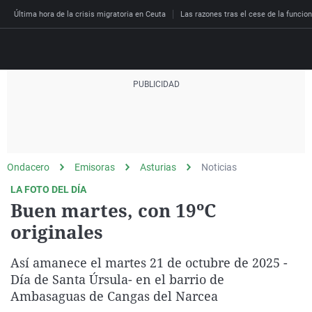
Última hora de la crisis migratoria en Ceuta
Las razones tras el cese de la funcion
Directo
Programas
Podcast
Más de uno
Los Perseguidos
Andalucía
Fútbol
Sociedad
Ondacero
Emisoras
Asturias
Noticias
España
Por fin
Malas decisiones
Aragón
Baloncesto
Mundo
LA FOTO DEL DÍA
Economía
Julia en la onda
Expedientes del más a
Baleares
Tenis
Salud
Buen martes, con 19ºC
Deportes
originales
La brújula
El viaje del Guernica
Cantabria
Motor
Cultura
El tiempo
Radioestadio
Invisibles
Cataluña
Ciencia y Tecnología
Así amanece el martes 21 de octubre de 2025 -
Más noticias
Radioestadio noche
Prohibido morirse
Comunidad de Madrid
Gastronomía
Día de Santa Úrsula- en el barrio de
Ambasaguas de Cangas del Narcea
El colegio invisible
Esto no ha pasado
Comunitat Valenciana
Medio ambiente