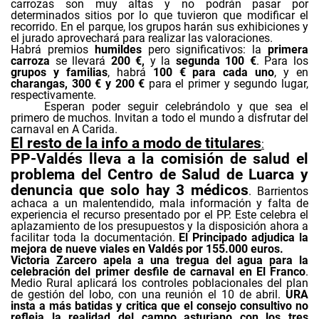
carrozas son muy altas y no podrán pasar por
determinados sitios por lo que tuvieron que modificar el
recorrido. En el parque, los grupos harán sus exhibiciones y
el jurado aprovechará para realizar las valoraciones.
Habrá premios
humildes
pero significativos: la
primera
carroza
se llevará
200 €,
y la
segunda 100 €
. Para los
grupos y familias
, habrá
100 € para cada uno
, y en
charangas, 300 € y 200 €
para el primer y segundo lugar,
respectivamente.
Esperan poder seguir celebrándolo y que sea el
primero de muchos. Invitan a todo el mundo a disfrutar del
carnaval en A Carida.
El resto de la info a modo de titulares
:
PP-Valdés lleva a la comisión de salud el
problema del Centro de Salud de Luarca y
denuncia que solo hay 3 médicos
. Barrientos
achaca a un malentendido, mala información y falta de
experiencia el recurso presentado por el PP. Este celebra el
aplazamiento de los presupuestos y la disposición ahora a
facilitar toda la documentación.
El Principado adjudica la
mejora de nueve viales en Valdés por 155.000 euros.
Victoria Zarcero apela a una tregua del agua para la
celebración del primer desfile de carnaval en El Franco
.
Medio Rural aplicará los controles poblacionales del plan
de gestión del lobo, con una reunión el 10 de abril.
URA
insta a más batidas y critica que el consejo consultivo no
refleja la realidad del campo asturiano con los tres