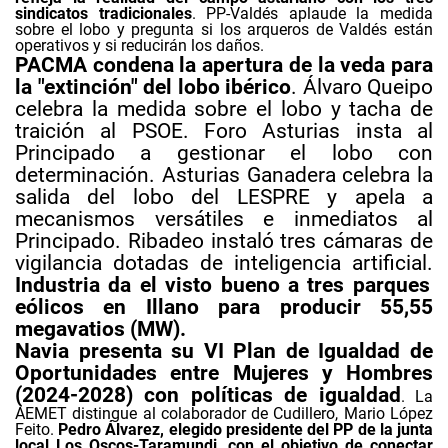
sindicatos tradicionales
. PP-Valdés aplaude la medida
sobre el lobo y pregunta si los arqueros de Valdés están
operativos y si reducirán los daños.
PACMA condena la apertura de la veda para
la "extinción" del lobo ibérico
. Álvaro Queipo
celebra la medida sobre el lobo y tacha de
traición al PSOE. Foro Asturias insta al
Principado a gestionar el lobo con
determinación. Asturias Ganadera celebra la
salida del lobo del LESPRE y apela a
mecanismos versátiles e inmediatos al
Principado. Ribadeo instaló tres cámaras de
vigilancia dotadas de inteligencia artificial.
Industria da el visto bueno a tres parques
eólicos en Illano para producir 55,55
megavatios (MW).
Navia presenta su VI Plan de Igualdad de
Oportunidades entre Mujeres y Hombres
(2024-2028) con políticas de igualdad
. La
AEMET distingue al colaborador de Cudillero, Mario López
Feito.
Pedro Álvarez, elegido presidente del PP de la junta
local Los Oscos-Taramundi, con el objetivo de conectar