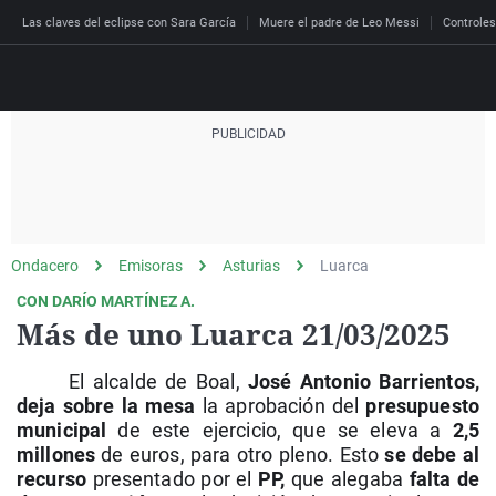
Las claves del eclipse con Sara García
Muere el padre de Leo Messi
Controles
Directo
Programas
Podcast
Más de uno
Los Perseguidos
Andalucía
Fútbol
Sociedad
Ondacero
Emisoras
Asturias
Luarca
España
Por fin
Malas decisiones
Aragón
Baloncesto
Mundo
CON DARÍO MARTÍNEZ A.
Economía
Julia en la onda
Expedientes del más a
Baleares
Tenis
Salud
Más de uno Luarca 21/03/2025
Deportes
La brújula
El viaje del Guernica
Cantabria
Motor
Cultura
El alcalde de Boal,
José Antonio Barrientos,
El tiempo
Radioestadio
Invisibles
Cataluña
Ciencia y Tecnología
deja sobre la mesa
la aprobación del
presupuesto
Más noticias
municipal
de este ejercicio, que se eleva a
2,5
Radioestadio noche
Prohibido morirse
Comunidad de Madrid
Gastronomía
millones
de euros, para otro pleno. Esto
se debe al
El colegio invisible
Esto no ha pasado
Comunitat Valenciana
Medio ambiente
recurso
presentado por el
PP,
que alegaba
falta de