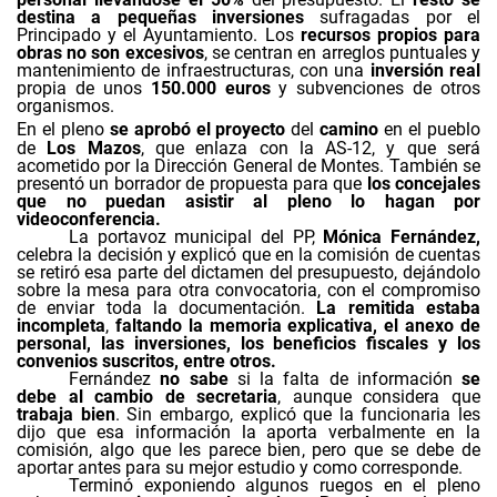
destina a pequeñas inversiones
sufragadas por el
Principado y el Ayuntamiento. Los
recursos propios para
obras no son excesivos
, se centran en arreglos puntuales y
mantenimiento de infraestructuras, con una
inversión real
propia de unos
150.000 euros
y subvenciones de otros
organismos.
En el pleno
se aprobó el proyecto
del
camino
en el pueblo
de
Los Mazos
, que enlaza con la AS-12, y que será
acometido por la Dirección General de Montes. También se
presentó un borrador de propuesta para que
los concejales
que no puedan asistir al pleno lo hagan por
videoconferencia.
La portavoz municipal del PP,
Mónica Fernández,
celebra la decisión y explicó que en la comisión de cuentas
se retiró esa parte del dictamen del presupuesto, dejándolo
sobre la mesa para otra convocatoria, con el compromiso
de enviar toda la documentación.
La remitida estaba
incompleta
,
faltando la memoria explicativa, el anexo de
personal, las inversiones, los beneficios fiscales y los
convenios suscritos, entre otros.
Fernández
no sabe
si la falta de información
se
debe al cambio de secretaria
, aunque considera que
trabaja bien
. Sin embargo, explicó que la funcionaria les
dijo que esa información la aporta verbalmente en la
comisión, algo que les parece bien, pero que se debe de
aportar antes para su mejor estudio y como corresponde.
Terminó exponiendo algunos ruegos en el pleno