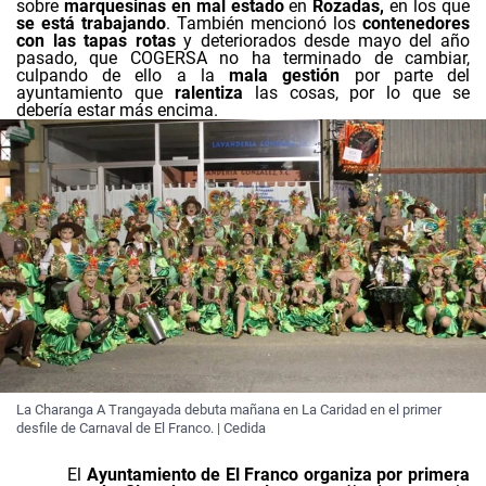
sobre
marquesinas en mal estado
en
Rozadas,
en los que
se está trabajando
. También mencionó los
contenedores
con las tapas rotas
y deteriorados desde mayo del año
pasado, que COGERSA no ha terminado de cambiar,
culpando de ello a la
mala gestión
por parte del
ayuntamiento que
ralentiza
las cosas, por lo que se
debería estar más encima.
La Charanga A Trangayada debuta mañana en La Caridad en el primer
desfile de Carnaval de El Franco. | Cedida
El
Ayuntamiento de El Franco
organiza por primera