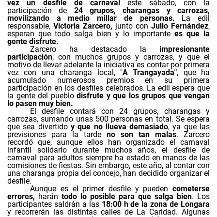
vez un desfile de carnaval
este sábado, con la
participación de
24 grupos, charangas y carrozas,
movilizando a medio millar de personas.
La edil
responsable,
Victoria Zarcero,
junto con
Julio Fernández
,
esperan que todo salga bien y lo importante
es que la
gente disfrute.
Zarcero ha destacado la
impresionante
participación
, con muchos grupos y carrozas, y que el
motivo de llevar adelante la iniciativa es contar por primera
vez con una charanga local, "
A Trangayada"
, que ha
acumulado numerosos premios en su primera
participación en los desfiles celebrados. La edil espera que
la gente del pueblo
disfrute y que los grupos que vengan
lo pasen muy bien.
El desfile contará con 24 grupos, charangas y
carrozas, sumando unas 500 personas en total. Se espera
que sea divertido
y que no llueva demasiado
, ya que las
previsiones para la tarde
no son tan malas
. Zarcero
recordó que, aunque ellos han organizado el carnaval
infantil solidario durante muchos años, el desfile de
carnaval para adultos siempre ha estado en manos de las
comisiones de fiestas. Sin embargo, este año, al contar con
una charanga propia del concejo, han decidido organizar el
desfile.
Aunque es el primer desfile y pueden
cometerse
errores,
harán
todo lo posible para que salga bien
. Los
participantes saldrán a las
18:00 h de la zona de Longara
y recorrerán las distintas calles de La Caridad. Algunas