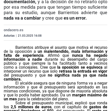
documentación,
y a la decisión de no retirarlo opto
La rosa de los vientos
Caso
Extremadura
Virales
por esa medida para que tengan tiempo suficiente
para su estudio, aunque Barrientos advierte que
Gente viajera
Retornados
Galicia
Televisión
nada va a cambiar
y cree que
es un error.
Como el perro y el gat
Equipo de investigaci
La Rioja
Elecciones
Operación Viuda Negr
Navarra
ondacero.es
Asturias
|
21.03.2025 16:08
País Vasco
Barrientos atribuye el asunto que motiva el recurso
de la oposición a
un malentendido, mala información y
falta de experiencia
. Afirmó que
nunca ha negado
información a nadie
durante su desempeño del cargo
público y que siempre la ha facilitado tanto a vecinos
como a concejales. Cree que
la oposición se equivoca
al
interponer un recurso que solo
retrasa la entrada en vigor
del presupuesto y que
no significa nada ya que nada
cambiara.
El alcalde asegura que de ninguna forma va a negar
información y que el presupuesto será aprobado en las
mismas condiciones, ya que dispone de mayoría absoluta
y que lo podía haber aprobado. Da un
margen máximo de
un mes
para la celebración del pleno.
Sobre el presupuesto municipal, explicó que ronda
los
2,5 millones de euros
, con el capítulo de
gastos de
personal llevándose el 50%
del presupuesto. El
resto se