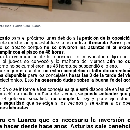
este mes. | Onda Cero Luarca
azado
para el próximo lunes debido a la
petición de la oposició
s de antelación que establece la normativa.
Armando Pérez,
por
rio se aplazó porque
no se enviaron los asuntos ni el expe
umplir con el plazo de 48 horas.
ra la restauración de la marisma. La convocatoria dijo que
e el jueves se convocó y la mañana del viernes
aún no es
mo no se cumplieron las 48 horas, se suspendió el pleno.
que algunos asuntos
no están completos o falta documentac
ba disponible
para los concejales
hasta las 3 de la tarde del vi
electrónico. Esto
ha generado dudas sobre
la buena fe del go
ión o se informe a los concejales que está disponible en las of
ntación a media mañana del viernes,
se puede entender que
 el gobierno socialista
no cumple la ley
y pone ejemplos 
e seguridad
que se exige a los vecinos y se exime a los ope
nes laborales.
ra en Luarca que es necesaria la inversión e
 hacer desde hace años, Asturias sale benefic