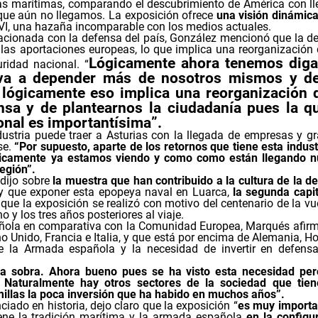
as marítimas, comparando el descubrimiento de América con ll
 que aún no llegamos. La exposición ofrece
una visión dinámica
 XVI, una hazaña incomparable con los medios actuales.
acionada con la defensa del país, González mencionó que la d
as aportaciones europeas, lo que implica una reorganización 
Lógicamente ahora tenemos dig
ridad nacional.
“
 va a depender más de nosotros mismos y de
lógicamente eso implica una reorganización d
nsa y de plantearnos la ciudadanía pues la q
onal es importantísima”.
ustria puede traer a Asturias con la llegada de empresas y g
se.
“Por supuesto, aparte de los retornos que tiene esta indust
ógicamente ya estamos viendo y como como están llegando 
egión”.
,
dijo sobre
la muestra que han contribuido a la cultura de la d
 y que exponer esta epopeya naval en Luarca,
la segunda capit
que la exposición se realizó con motivo del centenario de la vue
y los tres años posteriores al viaje.
añola en comparativa con la Comunidad Europea, Marqués afir
no Unido, Francia e Italia, y que está por encima de Alemania, H
de la Armada española y la necesidad de invertir en defens
ca sobra. Ahora bueno pues se ha visto esta necesidad pe
 Naturalmente hay otros sectores de la sociedad que tie
illas la poca inversión que ha habido en muchos años”.
ciado en historia, dejo claro que la exposición “
es muy importa
iene la tradición marítima y la armada española
en la configu