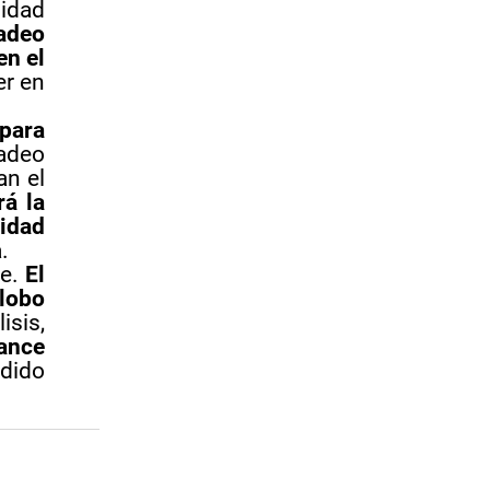
idad
adeo
en el
er en
 para
badeo
an el
rá la
sidad
.
le.
El
lobo
isis,
ance
ndido