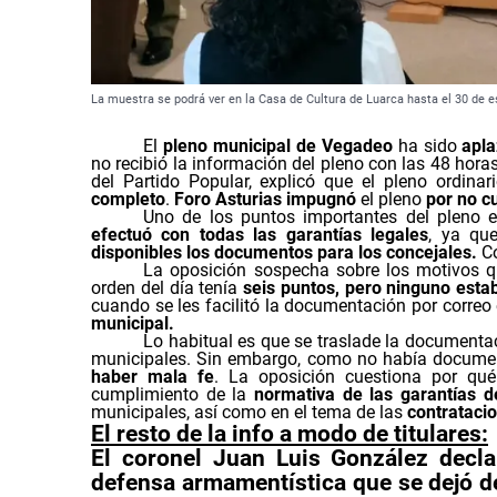
La muestra se podrá ver en la Casa de Cultura de Luarca hasta el 30 de 
El
pleno municipal de Vegadeo
ha sido
apl
no recibió la información del pleno con las 48 hora
del Partido Popular, explicó que el pleno ordina
completo
.
Foro Asturias
impugnó
el pleno
por no c
Uno de los puntos importantes del pleno e
efectuó con todas las garantías legales
, ya qu
disponibles los documentos para los concejales.
Co
La oposición sospecha sobre los motivos 
orden del día tenía
seis puntos, pero ninguno esta
cuando se les facilitó la documentación por correo 
municipal.
Lo habitual es que se traslade la documentac
municipales. Sin embargo, como no había docume
haber mala fe
. La oposición cuestiona por qué
cumplimiento de la
normativa de las garantías d
municipales, así como en el tema de las
contratacio
El resto de la info a modo de titulares:
El coronel Juan Luis González decla
defensa armamentística que se dejó de