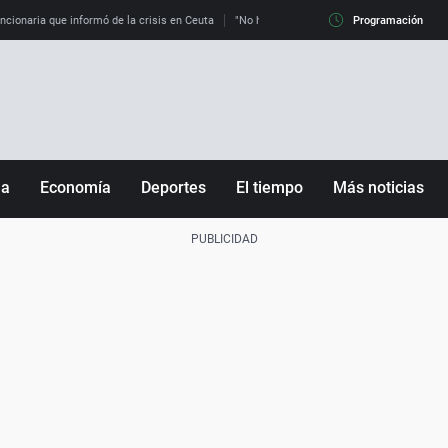
uncionaria que informó de la crisis en Ceuta
"No hay mafias, que no nos engañen": exper
Programación
ña
Economía
Deportes
El tiempo
Más noticias
Fútbol
Sociedad
Baloncesto
Mundo
Tenis
Salud
Motor
Cultura
Ciencia y Tecnología
adrid
Gastronomía
nciana
Medio ambiente