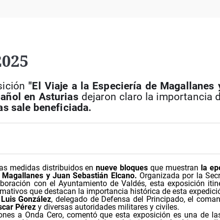
Virales
Televisión
Elecciones
2025
sición
"El Viaje a la Especiería de Magallanes 
pañol en Asturias
dejaron claro la importancia 
as sale beneficiada.
tas medidas distribuidos en
nueve bloques
que muestran
la e
Magallanes y Juan Sebastián Elcano.
Organizada por la Secr
boración con el Ayuntamiento de Valdés, esta exposición itin
mativos que destacan la importancia histórica de esta expedici
 Luis González
, delegado de Defensa del Principado, el coma
scar Pérez
y diversas autoridades militares y civiles.
ones a Onda Cero, comentó que esta exposición es una de l