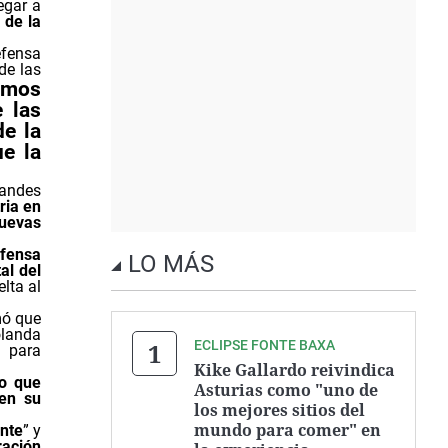
egar a
 de la
efensa
de las
amos
 las
e la
ue la
randes
ria en
nuevas
efensa
LO MÁS
al del
lta al
mó que
olanda
ECLIPSE FONTE BAXA
a para
Kike Gallardo reivindica
ro que
Asturias como "uno de
nen su
los mejores sitios del
mundo para comer" en
nte
” y
ración