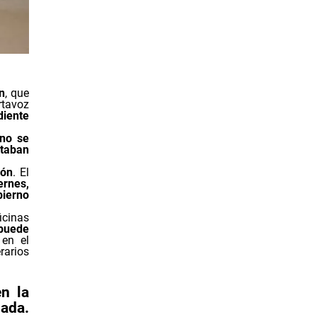
n
, que
tavoz
diente
no se
taban
ión
. El
ernes,
bierno
icinas
 puede
en el
rarios
n la
iada.