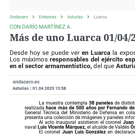
La rosa de los vientos
Caso
Extremadura
Gente viajera
Retornados
Galicia
Ondacero
Emisoras
Asturias
Luarca
Como el perro y el
Equipo de investigación
La Rioja
CON DARÍO MARTÍNEZ A.
gato
Más de uno Luarca 01/04/
Operación Viuda
Navarra
Negra
País Vasco
Desde hoy se puede ver
en Luarca
la expo
Los máximos
responsables del ejército es
en el sector armamentístico,
del que
Asturi
ondacero.es
Asturias
|
01.04.2025 15:58
La muestra contempla
38 paneles
de distin
realizada
hace más de 500 años por Fernando de 
General Técnica del Ministerio de Defensa en cola
presenta una colección de imágenes y paneles infor
Al acto inaugural asistieron el coronel
Juan
naval
Luis Vicente Márquez,
el alcalde de Valdés
Ó
El coronel
Juan Luis González
en declaraci