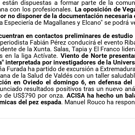
están dispuestas a formar parte de la comun
ana con los profesionales.
La oposición de Veg
por no disponer de la documentación necesaria 
la Especiería de Magallanes y Elcano" se podrá v
cuentran en contactos preliminares de estudio
 periodista Fabián Pérez conducirá el evento Ri
dente de la Xunta. Salas, Tapia y El Franco lider
 en la liga Actívate.
Viento de Norte presenta
a" interpretada por investigadores de la Univer
ña Furada ha partido de excursión a Extremadura
ana de la Salud de Valdés con un taller saludab
ón en Oviedo el domingo 6, en defensa del 
ciado resultados positivos tras un nuevo anál
to de US$790 por onza.
ACISA ha hecho un bal
ómicas del pez espada
. Manuel Rouco ha respo