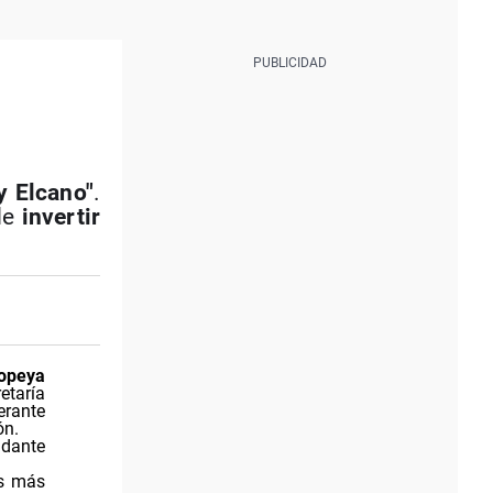
y Elcano"
.
de
invertir
popeya
etaría
erante
ón.
ndante
as más