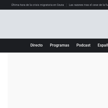
Última hora de la crisis migratoria en Ceuta
Las razones tras el cese de la f
Directo
Programas
Podcast
Espa
Más de uno
Los Perseguidos
Andalucía
Por fin
Malas decisiones
Aragón
Julia en la onda
Expedientes del más allá
Baleares
La brújula
El viaje del Guernica
Cantabria
Radioestadio
Invisibles
Cataluña
Radioestadio noche
Prohibido morirse
Comunidad de M
El colegio invisible
Esto no ha pasado
Comunitat Vale