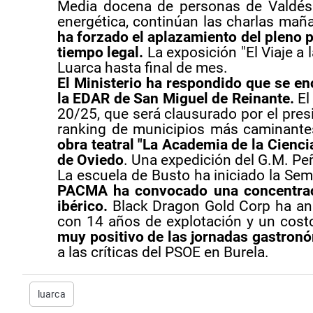
Media docena de personas de Valdés 
energética, continúan las charlas mañ
ha forzado el aplazamiento del pleno 
tiempo legal.
La exposición "El Viaje a 
Luarca hasta final de mes.
El Ministerio ha respondido que se en
la EDAR de San Miguel de Reinante.
El
20/25, que será clausurado por el presi
ranking de municipios más caminantes
obra teatral "La Academia de la Cienci
de Oviedo
. Una expedición del G.M. Pe
La escuela de Busto ha iniciado la Sem
PACMA ha convocado una concentraci
ibérico.
Black Dragon Gold Corp ha anun
con 14 años de explotación y un cos
muy positivo de las jornadas gastron
a las críticas del PSOE en Burela.
luarca