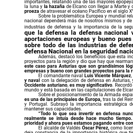
importantes, relatando una de las mayores epopey
la luna y
la hazaña
de Elcano con llegar a Marte y
proeza
de atravesar el océano Pacífico en el siglo
Sobre la problemática Europea y mundial rel
nacional dependerá más de nosotros mismos y de l
industrias de defensa y la importancia de la segu
que la defensa la defensa nacional
aportaciones europeas y bueno pues 
sobre todo de las industrias de defe
defensa Nacional en la seguridad naci
Además, destacó los beneficios que esta ind
proyectos para la región y dio que hay que rearmar
este caso para Asturias que son grandísimos l
empresas y bueno con grandes proyectos para la r
El comandante naval
Luis Vicente Márquez
y naval
con la delegación de defensa en Asturias,
Occidente asturiano
,
es muy significativo
. Recordó 
mundo y está basada en las capitulaciones de Elcano 
Sobre el posicionamiento de la Armada esp
es una de las principales de Europa,
tras la del Rei
y Portugal. Subrayó la importancia estratégica 
mantener sus capacidades.
“Todo lo que sea invertir en defensa nun
realmente se intuía desde hace mucho tiempo.
prioridad y ahora pues estamos pagando entre com
El alcalde de Valdés
Óscar Pérez,
como licen
deja constancia de la importancia histórica que t