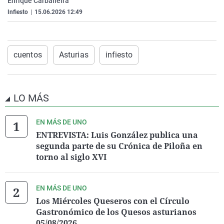
Enrique Carballeira
La rosa de los vientos
Caso
Extremadura
Virales
Infiesto
|
15.06.2026 12:49
Gente viajera
Retornados
Galicia
Televisión
Como el perro y el gat
Equipo de investigaci
La Rioja
Elecciones
cuentos
Asturias
infiesto
Operación Viuda Negr
Navarra
País Vasco
LO MÁS
EN MÁS DE UNO
ENTREVISTA: Luis González publica una
segunda parte de su Crónica de Piloña en
torno al siglo XVI
EN MÁS DE UNO
Los Miércoles Queseros con el Círculo
Gastronómico de los Quesos asturianos
05/08/2026