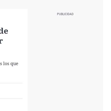
 de
r
s los que