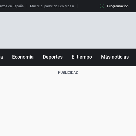
erizos en España
Muere el padre de Leo Messi
La diferencia entre observar el eclip
Programación
ña
Economía
Deportes
El tiempo
Más noticias
Fútbol
Sociedad
Baloncesto
Mundo
Tenis
Salud
Motor
Cultura
Ciencia y Tecnología
adrid
Gastronomía
nciana
Medio ambiente