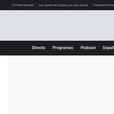
El Orden Mundial
Las claves del eclipse con Sara García
Controles front
Directo
Programas
Podcast
Espa
Más de uno
Los Perseguidos
Andalucía
Por fin
Malas decisiones
Aragón
Julia en la onda
Expedientes del más allá
Baleares
La brújula
El viaje del Guernica
Cantabria
Radioestadio
Invisibles
Cataluña
Radioestadio noche
Prohibido morirse
Comunidad de M
El colegio invisible
Esto no ha pasado
Comunitat Vale