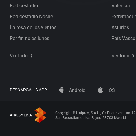
Radioestadio
Valencia
Radioestadio Noche
Extremadu
La rosa de los vientos
Asturias
Por fin no es lunes
País Vasco
Ver todo
Ver todo
DESCARGA LA APP
Android
iOS
Copyright © Uniprex, S.A.U., C/ Fuerteventura 12
San Sebastián de los Reyes, 28703 Madrid