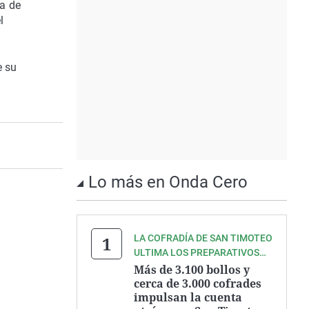
ca de
l
e su
Lo más en Onda Cero
LA COFRADÍA DE SAN TIMOTEO
ULTIMA LOS PREPARATIVOS
DE UNA DE LAS GRANDES
Más de 3.100 bollos y
FIESTAS DEL VERANO
cerca de 3.000 cofrades
impulsan la cuenta
ASTURIANO.