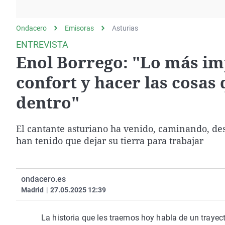
La rosa de los vientos
Caso
Extremadura
Gente viajera
Retornados
Galicia
Ondacero
Emisoras
Asturias
Como el perro y el
Equipo de investigación
La Rioja
ENTREVISTA
gato
Enol Borrego: "Lo más imp
Operación Viuda
Navarra
Negra
País Vasco
confort y hacer las cosas
dentro"
El cantante asturiano ha venido, caminando, des
han tenido que dejar su tierra para trabajar
ondacero.es
Madrid
|
27.05.2025 12:39
La historia que les traemos hoy habla de un trayec