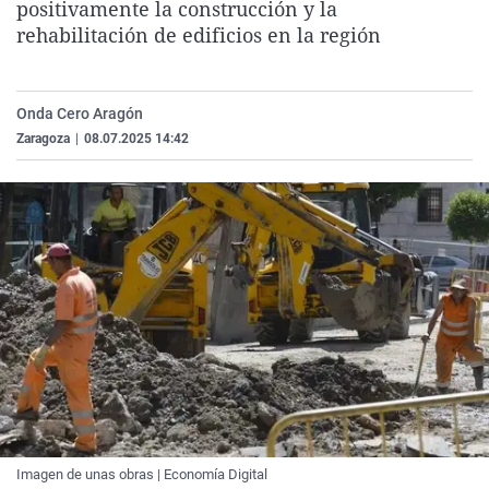
positivamente la construcción y la
La rosa de los vientos
Caso
Extremadura
Virales
rehabilitación de edificios en la región
Gente viajera
Retornados
Galicia
Televisión
Como el perro y el gat
Equipo de investigaci
La Rioja
Elecciones
Onda Cero Aragón
Operación Viuda Negr
Navarra
Zaragoza
|
08.07.2025 14:42
País Vasco
Imagen de unas obras | Economía Digital