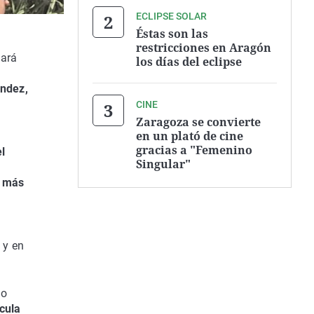
ECLIPSE SOLAR
Éstas son las
restricciones en Aragón
ará
los días del eclipse
ández,
CINE
Zaragoza se convierte
en un plató de cine
o
gracias a "Femenino
el
Singular"
e más
 y en
do
cula