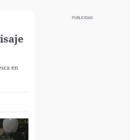
isaje
esca en