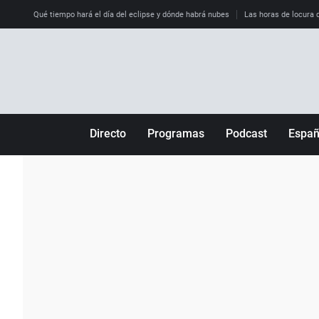
Qué tiempo hará el día del eclipse y dónde habrá nubes
Las horas de locura qu
Directo
Programas
Podcast
Espa
Más de uno
Los Perseguidos
Andalucía
Por fin
Malas decisiones
Aragón
Julia en la onda
Expedientes del más allá
Baleares
La brújula
El viaje del Guernica
Cantabria
Radioestadio
Invisibles
Cataluña
Radioestadio noche
Prohibido morirse
Comunidad de M
El colegio invisible
Esto no ha pasado
Comunitat Vale