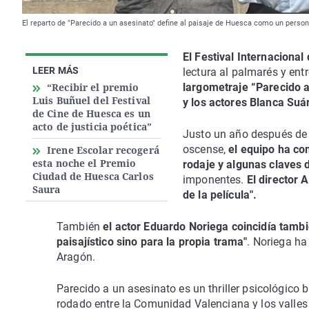
El reparto de "Parecido a un asesinato" define al paisaje de Huesca como un perso
El Festival Internacional
LEER MÁS
lectura al palmarés y entr
“Recibir el premio
largometraje “Parecido a
Luis Buñuel del Festival
y los actores Blanca Suá
de Cine de Huesca es un
acto de justicia poética”
Justo un año después de h
oscense,
el equipo ha com
Irene Escolar recogerá
esta noche el Premio
rodaje y algunas claves 
Ciudad de Huesca Carlos
imponentes.
El director 
Saura
de la película".
También
el actor Eduardo Noriega coincidía tambi
paisajístico sino para la propia trama"
. Noriega h
Aragón.
Parecido a un asesinato es un thriller psicológico
rodado entre la Comunidad Valenciana y los valles 