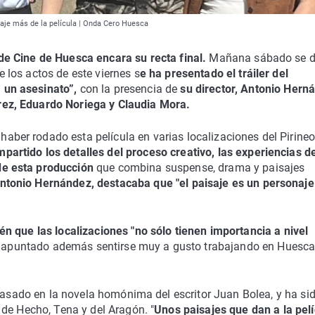
naje más de la película | Onda Cero Huesca
 de Cine de Huesca encara su recta final.
Mañana sábado se d
e los actos de este viernes s
e ha presentado el tráiler del
 un asesinato”,
con la presencia de
su director, Antonio Hern
rez, Eduardo Noriega y Claudia Mora.
aber rodado esta película en varias localizaciones del Pirine
partido los detalles del proceso creativo, las experiencias d
de esta producción
que combina suspense, drama y paisajes
Antonio Hernández, destacaba que "el paisaje es un personaj
én que las localizaciones "no sólo tienen importancia a nivel
a apuntado además sentirse muy a gusto trabajando en Huesca
 basado en la novela homónima del escritor Juan Bolea, y ha si
de Hecho, Tena y del Aragón. "
Unos paisajes que dan a la pelí