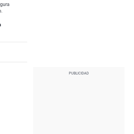
egura
o.
a