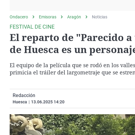
La rosa de los vientos
Caso
Extremadura
Gente viajera
Retornados
Galicia
Ondacero
Emisoras
Aragón
Noticias
Como el perro y el
Equipo de investigación
La Rioja
FESTIVAL DE CINE
gato
El reparto de "Parecido a 
Operación Viuda
Navarra
Negra
País Vasco
de Huesca es un personaje
El equipo de la película que se rodó en los val
primicia el tráiler del largometraje que se estre
Redacción
Huesca
|
13.06.2025 14:20