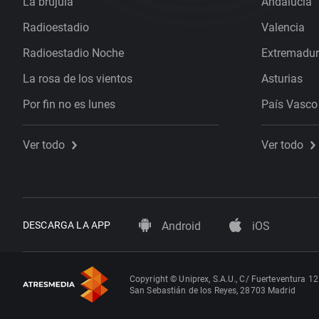
La brújula
Andalucía
Radioestadio
Valencia
Radioestadio Noche
Extremadu
La rosa de los vientos
Asturias
Por fin no es lunes
País Vasco
Ver todo
Ver todo
DESCARGA LA APP
Android
iOS
Copyright © Uniprex, S.A.U., C/ Fuerteventura 12
San Sebastián de los Reyes, 28703 Madrid