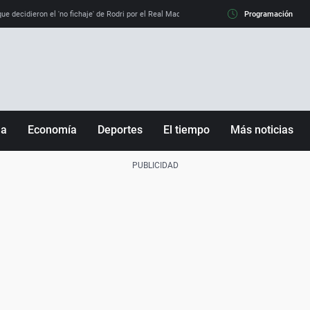
e decidieron el 'no fichaje' de Rodri por el Real Madrid y su 'sí' al Barça
Programación
La llamada de
ña
Economía
Deportes
El tiempo
Más noticias
Fútbol
Sociedad
Baloncesto
Mundo
Tenis
Salud
Motor
Cultura
Ciencia y Tecnología
adrid
Gastronomía
nciana
Medio ambiente