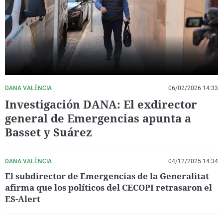
La rosa de los vientos
Caso
Extremadura
Virales
Gente viajera
Retornados
Galicia
Televisión
Como el perro y el gat
Equipo de investigaci
La Rioja
Elecciones
Operación Viuda Negr
Navarra
País Vasco
DANA VALÈNCIA
06/02/2026 14:33
Investigación DANA: El exdirector
general de Emergencias apunta a
Basset y Suárez
DANA VALÈNCIA
04/12/2025 14:34
El subdirector de Emergencias de la Generalitat
afirma que los políticos del CECOPI retrasaron el
ES-Alert