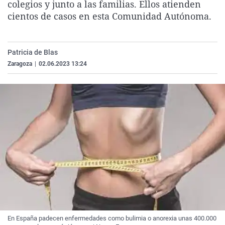
colegios y junto a las familias. Ellos atienden
La rosa de los vientos
Caso
Extremadura
Virales
cientos de casos en esta Comunidad Autónoma.
Gente viajera
Retornados
Galicia
Televisión
Como el perro y el gat
Equipo de investigaci
La Rioja
Elecciones
Patricia de Blas
Operación Viuda Negr
Navarra
Zaragoza
|
02.06.2023 13:24
País Vasco
En España padecen enfermedades como bulimia o anorexia unas 400.000