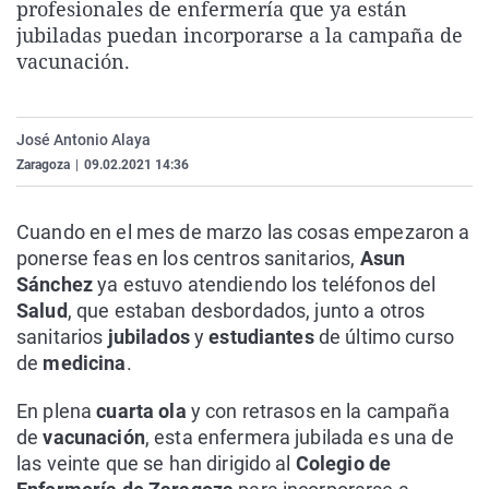
profesionales de enfermería que ya están
La rosa de los vientos
Caso
Extremadura
Virales
jubiladas puedan incorporarse a la campaña de
Gente viajera
Retornados
Galicia
Televisión
vacunación.
Como el perro y el gat
Equipo de investigaci
La Rioja
Elecciones
Operación Viuda Negr
Navarra
José Antonio Alaya
Zaragoza
|
09.02.2021 14:36
País Vasco
Cuando en el mes de marzo las cosas empezaron a
ponerse feas en los centros sanitarios,
Asun
Sánchez
ya estuvo atendiendo los teléfonos del
Salud
, que estaban desbordados, junto a otros
sanitarios
jubilados
y
estudiantes
de último curso
de
medicina
.
En plena
cuarta ola
y con retrasos en la campaña
de
vacunación
, esta enfermera jubilada es una de
las veinte que se han dirigido al
Colegio de