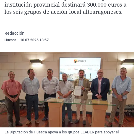
institución provincial destinará 300.000 euros a
La rosa de los vientos
Caso
Extremadura
Virales
los seis grupos de acción local altoaragoneses.
Gente viajera
Retornados
Galicia
Televisión
Como el perro y el gat
Equipo de investigaci
La Rioja
Elecciones
Redacción
Operación Viuda Negr
Navarra
Huesca
|
10.07.2025 13:57
País Vasco
La Diputación de Huesca apoya a los grupos LEADER para apoyar el