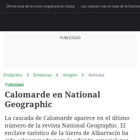
Última hora de la crisis migratoria en Ceuta
Las razones tras el cese de la funcion
Directo
Programas
Podcast
Más de uno
Los Perseguidos
Andalucía
Fútbol
Sociedad
Ondacero
Emisoras
Aragón
Noticias
España
Por fin
Malas decisiones
Aragón
Baloncesto
Mundo
TURISMO
Economía
Julia en la onda
Expedientes del más a
Baleares
Tenis
Salud
Calomarde en National
Deportes
Geographic
La brújula
El viaje del Guernica
Cantabria
Motor
Cultura
El tiempo
Radioestadio
Invisibles
Cataluña
Ciencia y Tecnología
La cascada de Calomarde aparece en el último
Más noticias
Radioestadio noche
Prohibido morirse
Comunidad de Madrid
Gastronomía
número de la revista National Geographic. El
enclave turístico de la Sierra de Albarracín ha
El colegio invisible
Esto no ha pasado
Comunitat Valenciana
Medio ambiente