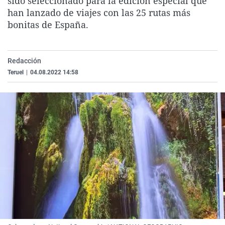
sido seleccionado para la edición especial que
La rosa de los vientos
Caso
Extremadura
Virales
han lanzado de viajes con las 25 rutas más
bonitas de España.
Gente viajera
Retornados
Galicia
Televisión
Como el perro y el gat
Equipo de investigaci
La Rioja
Elecciones
Operación Viuda Negr
Navarra
Redacción
Teruel
|
04.08.2022 14:58
País Vasco