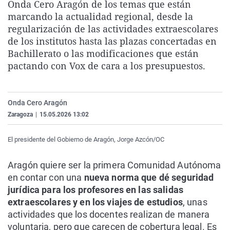
Onda Cero Aragón de los temas que están
La rosa de los vientos
Caso
Extremadura
Virales
marcando la actualidad regional, desde la
Gente viajera
Retornados
Galicia
Televisión
regularización de las actividades extraescolares
de los institutos hasta las plazas concertadas en
Como el perro y el gat
Equipo de investigaci
La Rioja
Elecciones
Bachillerato o las modificaciones que están
Operación Viuda Negr
Navarra
pactando con Vox de cara a los presupuestos.
País Vasco
Onda Cero Aragón
Zaragoza
|
15.05.2026 13:02
El presidente del Gobierno de Aragón, Jorge Azcón/OC
Aragón quiere ser la primera Comunidad Autónoma
en contar con una
nueva norma que dé seguridad
jurídica para los profesores en las salidas
extraescolares y en los viajes de estudios
, unas
actividades que los docentes realizan de manera
voluntaria, pero que carecen de cobertura legal. Es