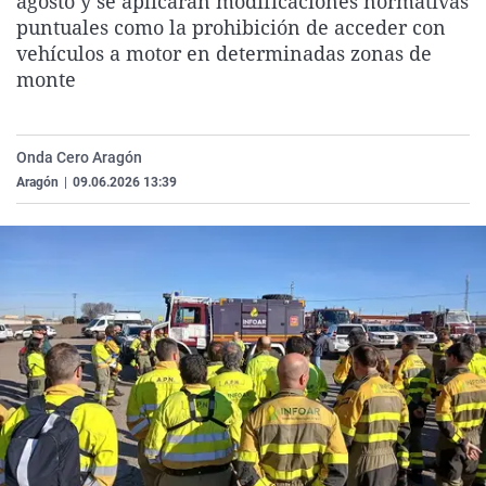
agosto y se aplicarán modificaciones normativas
La rosa de los vientos
Caso
Extremadura
Virales
puntuales como la prohibición de acceder con
vehículos a motor en determinadas zonas de
Gente viajera
Retornados
Galicia
Televisión
monte
Como el perro y el gat
Equipo de investigaci
La Rioja
Elecciones
Operación Viuda Negr
Navarra
Onda Cero Aragón
País Vasco
Aragón
|
09.06.2026 13:39