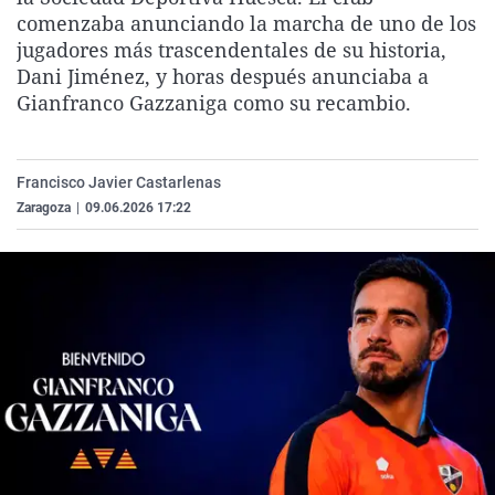
La rosa de los vientos
Caso
Extremadura
Virales
comenzaba anunciando la marcha de uno de los
jugadores más trascendentales de su historia,
Gente viajera
Retornados
Galicia
Televisión
Dani Jiménez, y horas después anunciaba a
Como el perro y el gat
Equipo de investigaci
La Rioja
Elecciones
Gianfranco Gazzaniga como su recambio.
Operación Viuda Negr
Navarra
País Vasco
Francisco Javier Castarlenas
Zaragoza
|
09.06.2026 17:22