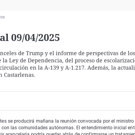
Virales
Televisión
vos
Elecciones
l 09/04/2025
nceles de Trump y el informe de perspectivas de los
 la Ley de Dependencia, del proceso de escolarizaci
 circulación en la A-139 y A-1.217. Además, la actual
n Castarlenas.
es se producirá mañana la reunión convocada por el ministro
 con las comunidades autónomas. El entendimiento inicial entr
sis arancelaria podría quedar atrás de confirmarse un tratamie