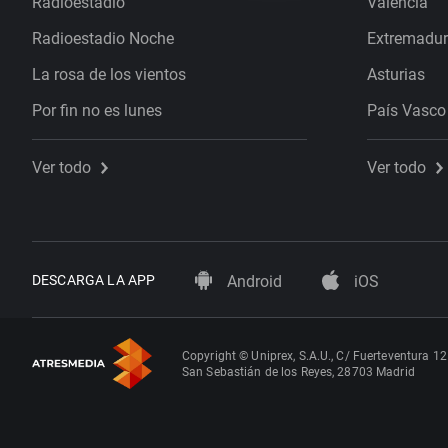
Radioestadio
Valencia
Radioestadio Noche
Extremadu
La rosa de los vientos
Asturias
Por fin no es lunes
País Vasco
Ver todo
Ver todo
DESCARGA LA APP
Android
iOS
Copyright © Uniprex, S.A.U., C/ Fuerteventura 12
San Sebastián de los Reyes, 28703 Madrid