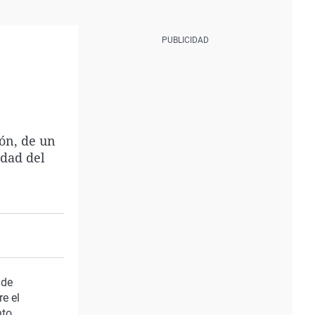
ón, de un
idad del
 de
e el
nto