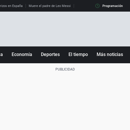
erizos en España
Muere el padre de Leo Messi
La diferencia entre observar el eclip
Programación
ña
Economía
Deportes
El tiempo
Más noticias
Fútbol
Sociedad
Baloncesto
Mundo
Tenis
Salud
Motor
Cultura
Ciencia y Tecnología
adrid
Gastronomía
nciana
Medio ambiente