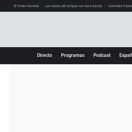
El Orden Mundial
Las claves del eclipse con Sara García
Controles front
Directo
Programas
Podcast
Espa
Más de uno
Los Perseguidos
Andalucía
Por fin
Malas decisiones
Aragón
Julia en la onda
Expedientes del más allá
Baleares
La brújula
El viaje del Guernica
Cantabria
Radioestadio
Invisibles
Cataluña
Radioestadio noche
Prohibido morirse
Comunidad de M
El colegio invisible
Esto no ha pasado
Comunitat Vale