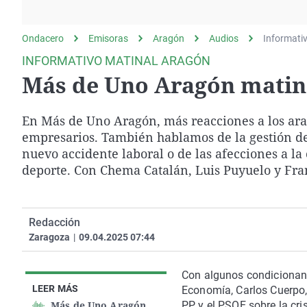
La rosa de los vientos
Caso
Extremadura
Gente viajera
Retornados
Galicia
Ondacero
Emisoras
Aragón
Audios
Informati
Como el perro y el
Equipo de investigación
La Rioja
INFORMATIVO MATINAL ARAGÓN
gato
Más de Uno Aragón matina
Operación Viuda
Navarra
Negra
País Vasco
En Más de Uno Aragón, más reacciones a los ara
empresarios. También hablamos de la gestión de
nuevo accidente laboral o de las afecciones a la
deporte. Con Chema Catalán, Luis Puyuelo y Fra
Redacción
Zaragoza
|
09.04.2025 07:44
Con algunos condicionant
LEER MÁS
Economía, Carlos Cuerpo,
Más de Uno Aragón
PP y el PSOE sobre la cri