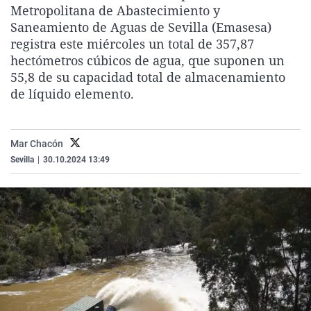
Metropolitana de Abastecimiento y
La rosa de los vientos
Caso
Extremadura
Virales
Saneamiento de Aguas de Sevilla (Emasesa)
Gente viajera
Retornados
Galicia
Televisión
registra este miércoles un total de 357,87
hectómetros cúbicos de agua, que suponen un
Como el perro y el gat
Equipo de investigaci
La Rioja
Elecciones
55,8 de su capacidad total de almacenamiento
Operación Viuda Negr
Navarra
de líquido elemento.
País Vasco
Mar Chacón
Sevilla
|
30.10.2024 13:49