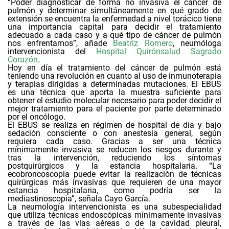
“Poder diagnosticar de forma no invasiva el cáncer de
pulmón y determinar simultáneamente en qué grado de
extensión se encuentra la enfermedad a nivel torácico tiene
una importancia capital para decidir el tratamiento
adecuado a cada caso y a qué tipo de cáncer de pulmón
nos enfrentamos”, añade
Beatriz Romero
,
neumóloga
intervencionista
del
Hospital Quirónsalud Sagrado
Corazón
.
Hoy en día el tratamiento del cáncer de pulmón está
teniendo una revolución en cuanto al uso de inmunoterapia
y terapias dirigidas a determinadas mutaciones. El EBUS
es una técnica que aporta la muestra suficiente para
obtener el estudio molecular necesario para poder decidir el
mejor tratamiento para el paciente por parte determinado
por el oncólogo.
El EBUS se realiza en régimen de hospital de día y bajo
sedación consciente o con anestesia general, según
requiera cada caso. Gracias a ser una técnica
mínimamente invasiva se reducen los riesgos durante y
tras la intervención, reduciendo los síntomas
postquirúrgicos y la estancia hospitalaria. “La
ecobroncoscopia puede evitar la realización de técnicas
quirúrgicas más invasivas que requieren de una mayor
estancia hospitalaria, como podría ser la
mediastinoscopia”, señala
Cayo García
.
La neumología intervencionista
es una subespecialidad
que utiliza técnicas endoscópicas mínimamente invasivas
a través de las vías aéreas o de la cavidad pleural,