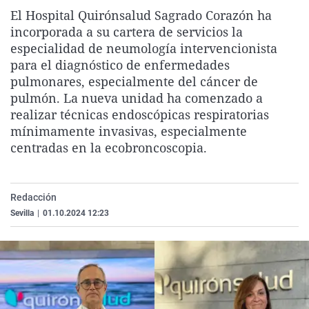
La rosa de los vientos
Caso
Extremadura
Virales
El Hospital Quirónsalud Sagrado Corazón ha
incorporada a su cartera de servicios la
Gente viajera
Retornados
Galicia
Televisión
especialidad de neumología intervencionista
Como el perro y el gat
Equipo de investigaci
La Rioja
Elecciones
para el diagnóstico de enfermedades
pulmonares, especialmente del cáncer de
Operación Viuda Negr
Navarra
pulmón. La nueva unidad ha comenzado a
País Vasco
realizar técnicas endoscópicas respiratorias
mínimamente invasivas, especialmente
centradas en la ecobroncoscopia.
Redacción
Sevilla
|
01.10.2024 12:23