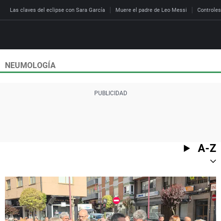
Las claves del eclipse con Sara García
Muere el padre de Leo Messi
Controles
NEUMOLOGÍA
Directo
Programas
Podcast
Más de uno
Los Perseguidos
Andalucía
Fútbol
Sociedad
España
Por fin
Malas decisiones
Aragón
Baloncesto
Mundo
Economía
Julia en la onda
Expedientes del más a
Baleares
Tenis
Salud
A-Z
Deportes
La brújula
El viaje del Guernica
Cantabria
Motor
Cultura
El tiempo
Radioestadio
Invisibles
Cataluña
Ciencia y Tecnología
Más noticias
Radioestadio noche
Prohibido morirse
Comunidad de Madrid
Gastronomía
El colegio invisible
Esto no ha pasado
Comunitat Valenciana
Medio ambiente