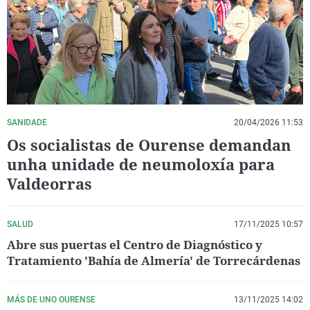
La rosa de los vientos
Caso
Extremadura
Virales
Gente viajera
Retornados
Galicia
Televisión
Como el perro y el gat
Equipo de investigaci
La Rioja
Elecciones
Operación Viuda Negr
Navarra
País Vasco
SANIDADE
20/04/2026 11:53
Os socialistas de Ourense demandan
unha unidade de neumoloxía para
Valdeorras
SALUD
17/11/2025 10:57
Abre sus puertas el Centro de Diagnóstico y
Tratamiento 'Bahía de Almería' de Torrecárdenas
MÁS DE UNO OURENSE
13/11/2025 14:02