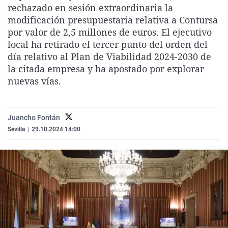
rechazado en sesión extraordinaria la
La rosa de los vientos
Caso
Extremadura
Virales
modificación presupuestaria relativa a Contursa
Gente viajera
Retornados
Galicia
Televisión
por valor de 2,5 millones de euros. El ejecutivo
local ha retirado el tercer punto del orden del
Como el perro y el gat
Equipo de investigaci
La Rioja
Elecciones
día relativo al Plan de Viabilidad 2024-2030 de
Operación Viuda Negr
Navarra
la citada empresa y ha apostado por explorar
nuevas vías.
País Vasco
Juancho Fontán
Sevilla
|
29.10.2024 14:00