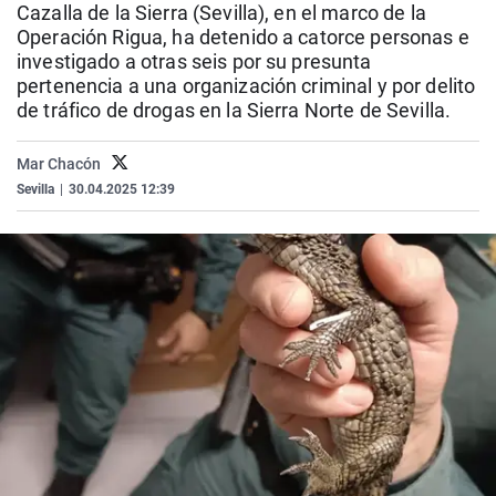
Cazalla de la Sierra (Sevilla), en el marco de la
La rosa de los vientos
Caso
Extremadura
Virales
Operación Rigua, ha detenido a catorce personas e
Gente viajera
Retornados
Galicia
Televisión
investigado a otras seis por su presunta
pertenencia a una organización criminal y por delito
Como el perro y el gat
Equipo de investigaci
La Rioja
Elecciones
de tráfico de drogas en la Sierra Norte de Sevilla.
Operación Viuda Negr
Navarra
Mar Chacón
País Vasco
Sevilla
|
30.04.2025 12:39