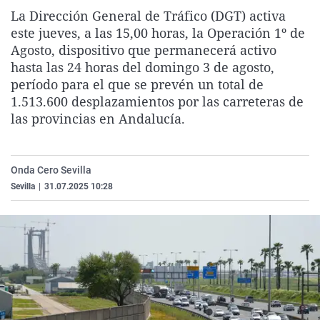
La rosa de los vientos
Caso
Extremadura
Virales
La Dirección General de Tráfico (DGT) activa
este jueves, a las 15,00 horas, la Operación 1º de
Gente viajera
Retornados
Galicia
Televisión
Agosto, dispositivo que permanecerá activo
Como el perro y el gat
Equipo de investigaci
La Rioja
Elecciones
hasta las 24 horas del domingo 3 de agosto,
período para el que se prevén un total de
Operación Viuda Negr
Navarra
1.513.600 desplazamientos por las carreteras de
País Vasco
las provincias en Andalucía.
Onda Cero Sevilla
Sevilla
|
31.07.2025 10:28