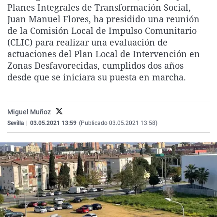
Planes Integrales de Transformación Social,
La rosa de los vientos
Caso
Extremadura
Virales
Juan Manuel Flores, ha presidido una reunión
Gente viajera
Retornados
Galicia
Televisión
de la Comisión Local de Impulso Comunitario
(CLIC) para realizar una evaluación de
Como el perro y el gat
Equipo de investigaci
La Rioja
Elecciones
actuaciones del Plan Local de Intervención en
Operación Viuda Negr
Navarra
Zonas Desfavorecidas, cumplidos dos años
desde que se iniciara su puesta en marcha.
País Vasco
Miguel Muñoz
Sevilla
|
03.05.2021 13:59
(Publicado 03.05.2021 13:58)