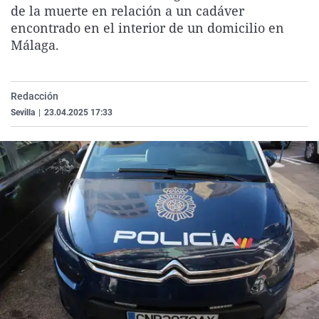
de la muerte en relación a un cadáver
La rosa de los vientos
Caso
Extremadura
Virales
encontrado en el interior de un domicilio en
Gente viajera
Retornados
Galicia
Televisión
Málaga.
Como el perro y el gat
Equipo de investigaci
La Rioja
Elecciones
Operación Viuda Negr
Navarra
Redacción
País Vasco
Sevilla
|
23.04.2025 17:33