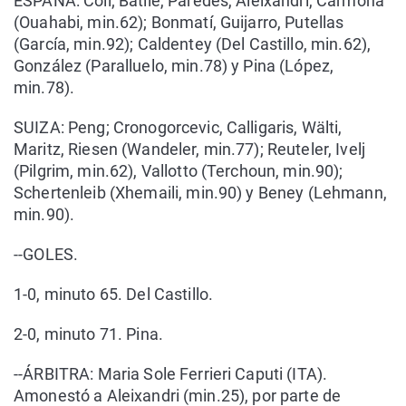
ESPAÑA: Coll; Batlle, Paredes, Aleixandri, Carmona
(Ouahabi, min.62); Bonmatí, Guijarro, Putellas
(García, min.92); Caldentey (Del Castillo, min.62),
González (Paralluelo, min.78) y Pina (López,
min.78).
SUIZA: Peng; Cronogorcevic, Calligaris, Wälti,
Maritz, Riesen (Wandeler, min.77); Reuteler, Ivelj
(Pilgrim, min.62), Vallotto (Terchoun, min.90);
Schertenleib (Xhemaili, min.90) y Beney (Lehmann,
min.90).
--GOLES.
1-0, minuto 65. Del Castillo.
2-0, minuto 71. Pina.
--ÁRBITRA: Maria Sole Ferrieri Caputi (ITA).
Amonestó a Aleixandri (min.25), por parte de