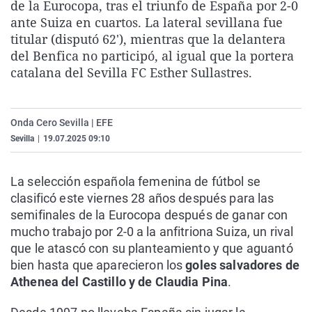
de la Eurocopa, tras el triunfo de España por 2-0
La rosa de los vientos
Caso
Extremadura
Virales
ante Suiza en cuartos. La lateral sevillana fue
Gente viajera
Retornados
Galicia
Televisión
titular (disputó 62'), mientras que la delantera
del Benfica no participó, al igual que la portera
Como el perro y el gat
Equipo de investigaci
La Rioja
Elecciones
catalana del Sevilla FC Esther Sullastres.
Operación Viuda Negr
Navarra
País Vasco
Onda Cero Sevilla | EFE
Sevilla
|
19.07.2025 09:10
La selección española femenina de fútbol se
clasificó este viernes 28 años después para las
semifinales de la Eurocopa después de ganar con
mucho trabajo por 2-0 a la anfitriona Suiza, un rival
que le atascó con su planteamiento y que aguantó
bien hasta que aparecieron los
goles salvadores de
Athenea del Castillo y de Claudia Pina
.