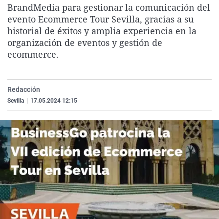
BrandMedia para gestionar la comunicación del
La rosa de los vientos
Caso
Extremadura
Virales
evento Ecommerce Tour Sevilla, gracias a su
Gente viajera
Retornados
Galicia
Televisión
historial de éxitos y amplia experiencia en la
organización de eventos y gestión de
Como el perro y el gat
Equipo de investigaci
La Rioja
Elecciones
ecommerce.
Operación Viuda Negr
Navarra
País Vasco
Redacción
Sevilla
|
17.05.2024 12:15