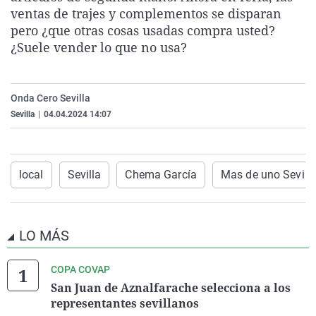
ventas de trajes y complementos se disparan
La rosa de los vientos
Caso
Extremadura
Virales
pero ¿que otras cosas usadas compra usted?
Gente viajera
Retornados
Galicia
Televisión
¿Suele vender lo que no usa?
Como el perro y el gat
Equipo de investigaci
La Rioja
Elecciones
Operación Viuda Negr
Navarra
Onda Cero Sevilla
País Vasco
Sevilla
|
04.04.2024 14:07
local
Sevilla
Chema García
Mas de uno Sevill
LO MÁS
COPA COVAP
San Juan de Aznalfarache selecciona a los
representantes sevillanos