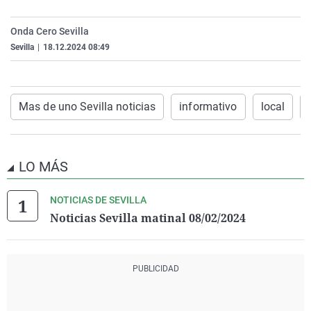
La rosa de los vientos
Caso
Extremadura
Virales
Onda Cero Sevilla
Gente viajera
Retornados
Galicia
Televisión
Sevilla
|
18.12.2024 08:49
Como el perro y el gat
Equipo de investigaci
La Rioja
Elecciones
Operación Viuda Negr
Navarra
Mas de uno Sevilla noticias
informativo
local
País Vasco
LO MÁS
NOTICIAS DE SEVILLA
Noticias Sevilla matinal 08/02/2024