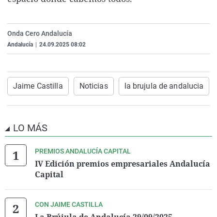
La rosa de los vientos
Caso
Extremadura
Virales
Gente viajera
Retornados
Galicia
Televisión
Onda Cero Andalucía
Como el perro y el gat
Equipo de investigaci
La Rioja
Elecciones
Andalucía
|
24.09.2025 08:02
Operación Viuda Negr
Navarra
País Vasco
Jaime Castilla
Noticias
la brujula de andalucia
LO MÁS
PREMIOS ANDALUCÍA CAPITAL
IV Edición premios empresariales Andalucía
Capital
CON JAIME CASTILLA