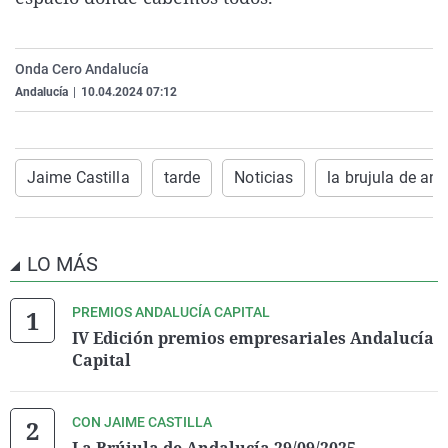
La rosa de los vientos
Caso
Extremadura
Virales
Gente viajera
Retornados
Galicia
Televisión
Onda Cero Andalucía
Como el perro y el gat
Equipo de investigaci
La Rioja
Elecciones
Andalucía
|
10.04.2024 07:12
Operación Viuda Negr
Navarra
País Vasco
Jaime Castilla
tarde
Noticias
la brujula de and
LO MÁS
PREMIOS ANDALUCÍA CAPITAL
IV Edición premios empresariales Andalucía
Capital
CON JAIME CASTILLA