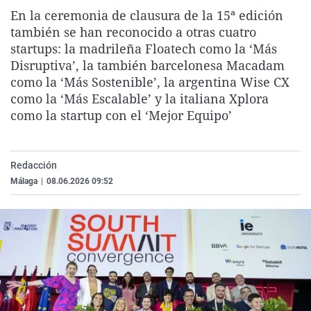
La rosa de los vientos
Caso
Extremadura
Virales
En la ceremonia de clausura de la 15ª edición
también se han reconocido a otras cuatro
Gente viajera
Retornados
Galicia
Televisión
startups: la madrileña Floatech como la ‘Más
Como el perro y el gat
Equipo de investigaci
La Rioja
Elecciones
Disruptiva’, la también barcelonesa Macadam
como la ‘Más Sostenible’, la argentina Wise CX
Operación Viuda Negr
Navarra
como la ‘Más Escalable’ y la italiana Xplora
País Vasco
como la startup con el ‘Mejor Equipo’
Redacción
Málaga
|
08.06.2026 09:52