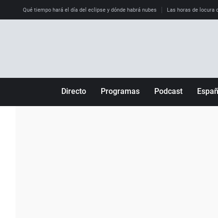
Qué tiempo hará el día del eclipse y dónde habrá nubes
Las horas de locura qu
Directo
Programas
Podcast
Espa
Más de uno
Los Perseguidos
Andalucía
Por fin
Malas decisiones
Aragón
Julia en la onda
Expedientes del más allá
Baleares
La brújula
El viaje del Guernica
Cantabria
Radioestadio
Invisibles
Cataluña
Radioestadio noche
Prohibido morirse
Comunidad de M
El colegio invisible
Esto no ha pasado
Comunitat Vale