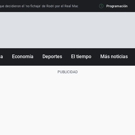
e decidieron el 'no fichaje' de Rodri por el Real Madrid y su 'sí' al Barça
Programación
La llamada de
ña
Economía
Deportes
El tiempo
Más noticias
Fútbol
Sociedad
Baloncesto
Mundo
Tenis
Salud
Motor
Cultura
Ciencia y Tecnología
adrid
Gastronomía
nciana
Medio ambiente