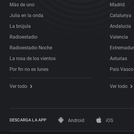
Más de uno
Madrid
Julia en la onda
Catalunya
La brújula
Andalucía
Radioestadio
Valencia
Radioestadio Noche
Extremadu
La rosa de los vientos
Asturias
Por fin no es lunes
País Vasco
Ver todo
Ver todo
DESCARGA LA APP
Android
iOS