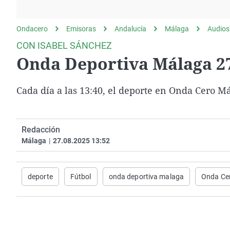
La rosa de los vientos
Caso
Extremadura
Gente viajera
Retornados
Galicia
Ondacero
Emisoras
Andalucía
Málaga
Audios
Como el perro y el
Equipo de investigación
La Rioja
CON ISABEL SÁNCHEZ
gato
Onda Deportiva Málaga 27
Operación Viuda
Navarra
Negra
País Vasco
Cada día a las 13:40, el deporte en Onda Cero M
Redacción
Málaga
|
27.08.2025 13:52
deporte
Fútbol
onda deportiva malaga
Onda Ce