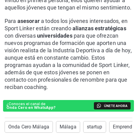
vivido en primera persona, ellos quieren ayudar a
aquellos jóvenes que tengan el mismo sentimiento.
Para
asesorar
a todos los jóvenes interesados, en
Sport Linker están creando
alianzas estratégicas
con diversas
universidades
para que ofrezcan
nuevos programas de formación que aporten una
visión realista de la Industria Deportiva a día de hoy,
aunque está en constante cambio. Estos
programas ayudan a la comunidad de Sport Linker,
además de que estos jóvenes se ponen en
contacto con profesionales de renombre para que
reciban coaching.
¿Conoces el canal de
ÚNETE AHORA
Onda Cero en WhatsApp?
Onda Cero Málaga
Málaga
startup
Emprendim