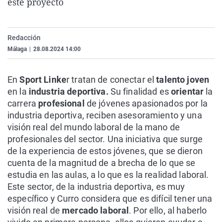
este proyecto
La rosa de los vientos
Caso
Extremadura
Virales
Gente viajera
Retornados
Galicia
Televisión
Redacción
Como el perro y el gat
Equipo de investigaci
La Rioja
Elecciones
Málaga
|
28.08.2024 14:00
Operación Viuda Negr
Navarra
País Vasco
En
Sport Linke
r tratan de conectar el
talento joven
en la
industria deportiva.
Su finalidad es
orientar
la
carrera
profesional
de jóvenes apasionados por la
industria deportiva, reciben asesoramiento y una
visión real del mundo laboral de la mano de
profesionales del sector.
Una iniciativa que surge
de la experiencia de estos jóvenes, que se dieron
cuenta de la magnitud de a brecha de lo que se
estudia en las aulas, a lo que es la realidad laboral.
Este sector, de la industria deportiva, es muy
específico y Curro considera que es difícil tener una
visión real de
mercado laboral
. Por ello, al haberlo