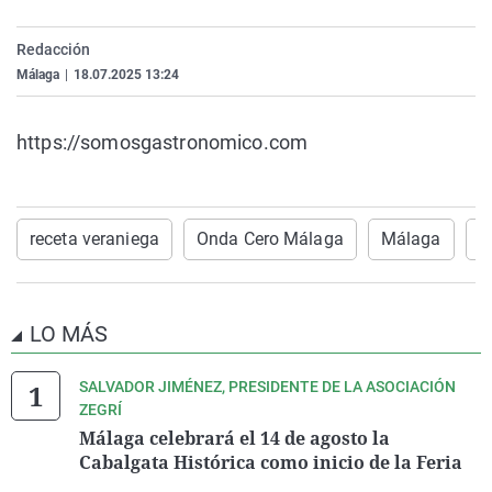
La rosa de los vientos
Caso
Extremadura
Virales
Redacción
Gente viajera
Retornados
Galicia
Televisión
Málaga
|
18.07.2025 13:24
Como el perro y el gat
Equipo de investigaci
La Rioja
Elecciones
Operación Viuda Negr
Navarra
https://somosgastronomico.com
País Vasco
receta veraniega
Onda Cero Málaga
Málaga
G
LO MÁS
SALVADOR JIMÉNEZ, PRESIDENTE DE LA ASOCIACIÓN
ZEGRÍ
Málaga celebrará el 14 de agosto la
Cabalgata Histórica como inicio de la Feria