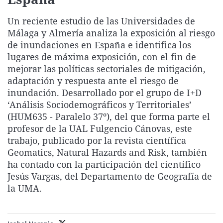
La rosa de los vientos
Caso
Extremadura
Virales
Un reciente estudio de las Universidades de
Gente viajera
Retornados
Galicia
Televisión
Málaga y Almería analiza la exposición al riesgo
Como el perro y el gat
Equipo de investigaci
La Rioja
Elecciones
de inundaciones en España e identifica los
lugares de máxima exposición, con el fin de
Operación Viuda Negr
Navarra
mejorar las políticas sectoriales de mitigación,
País Vasco
adaptación y respuesta ante el riesgo de
inundación. Desarrollado por el grupo de I+D
‘Análisis Sociodemográficos y Territoriales’
(HUM635 - Paralelo 37º), del que forma parte el
profesor de la UAL Fulgencio Cánovas, este
trabajo, publicado por la revista científica
Geomatics, Natural Hazards and Risk, también
ha contado con la participación del científico
Jesús Vargas, del Departamento de Geografía de
la UMA.