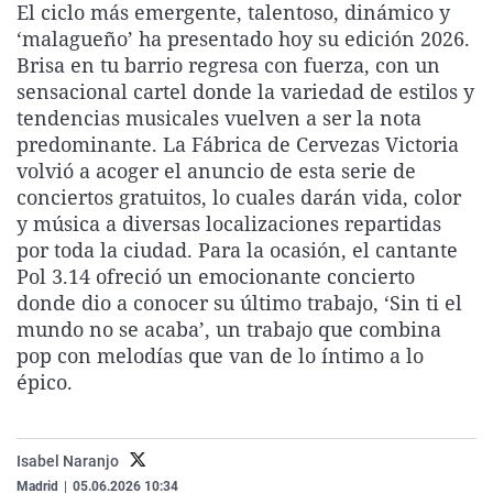
El ciclo más emergente, talentoso, dinámico y
La rosa de los vientos
Caso
Extremadura
Virales
‘malagueño’ ha presentado hoy su edición 2026.
Gente viajera
Retornados
Galicia
Televisión
Brisa en tu barrio regresa con fuerza, con un
sensacional cartel donde la variedad de estilos y
Como el perro y el gat
Equipo de investigaci
La Rioja
Elecciones
tendencias musicales vuelven a ser la nota
Operación Viuda Negr
Navarra
predominante. La Fábrica de Cervezas Victoria
volvió a acoger el anuncio de esta serie de
País Vasco
conciertos gratuitos, lo cuales darán vida, color
y música a diversas localizaciones repartidas
por toda la ciudad. Para la ocasión, el cantante
Pol 3.14 ofreció un emocionante concierto
donde dio a conocer su último trabajo, ‘Sin ti el
mundo no se acaba’, un trabajo que combina
pop con melodías que van de lo íntimo a lo
épico.
Isabel Naranjo
Madrid
|
05.06.2026 10:34