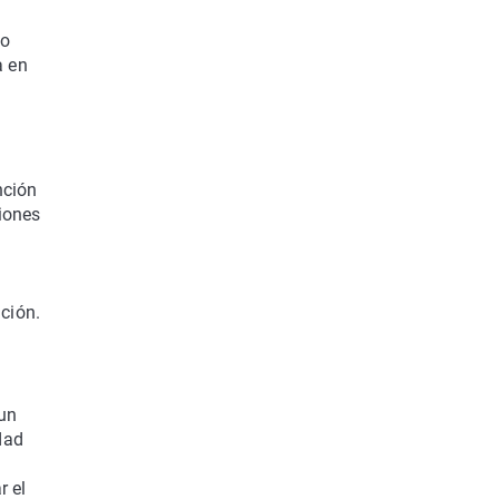
so
a en
nción
ciones
ción.
 un
dad
r el