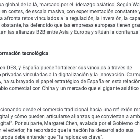
 global de la IA, marcado por el liderazgo asiático. Según Wa
e en costes, de escala masiva, con experimentación constante 
 afronta retos vinculados a la regulación, la inversión, la cap
 obstante, ha defendido que las empresas europeas tienen gr
rzan las alianzas B2B entre Asia y Europa y sitúan la confianza 
sformación tecnológica
 en DES, y España puede fortalecer sus vínculos a través de
-privadas vinculadas a la digitalización y la innovación. Carm
IA, ha subrayado el papel estratégico de España en esta relación
bio comercial con China y un mercado que el gigante asiático
lucionando desde el comercio tradicional hacia una reflexión m
gital y cómo pueden articularse alianzas que conviertan a am
gital”. Por su parte, Margaret Chen, avalada por el Gobierno ch
l exterior, ha recordado que la nación ha desarrollado sus
uropa debe entender que “la rapidez es clave”.