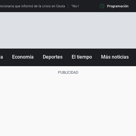
uncionaria que informó de la crisis en Ceuta
"No hay mafias, que no nos engañen": exper
Programación
ña
Economía
Deportes
El tiempo
Más noticias
Fútbol
Sociedad
Baloncesto
Mundo
Tenis
Salud
Motor
Cultura
Ciencia y Tecnología
adrid
Gastronomía
nciana
Medio ambiente