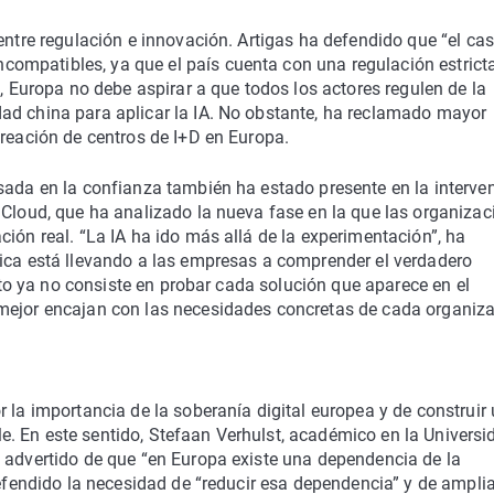
entre regulación e innovación. Artigas ha defendido que “el ca
ompatibles, ya que el país cuenta con una regulación estrict
o, Europa no debe aspirar a que todos los actores regulen de la
ad china para aplicar la IA. No obstante, ha reclamado mayor
creación de centros de I+D en Europa.
sada en la confianza también ha estado presente en la interve
 Cloud, que ha analizado la nueva fase en la que las organiza
ión real. “La IA ha ido más allá de la experimentación”, ha
tica está llevando a las empresas a comprender el verdadero
reto ya no consiste en probar cada solución que aparece en el
mejor encajan con las necesidades concretas de cada organiza
 la importancia de la soberanía digital europea y de construir
. En este sentido, Stefaan Verhulst, académico en la Universi
a advertido de que “en Europa existe una dependencia de la
defendido la necesidad de “reducir esa dependencia” y de amplia