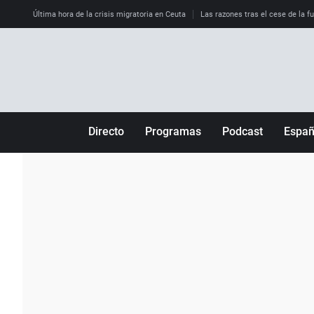
Última hora de la crisis migratoria en Ceuta
Las razones tras el cese de la f
Directo
Programas
Podcast
Espa
Más de uno
Los Perseguidos
Andalucía
Por fin
Malas decisiones
Aragón
Julia en la onda
Expedientes del más allá
Baleares
La brújula
El viaje del Guernica
Cantabria
Radioestadio
Invisibles
Cataluña
Radioestadio noche
Prohibido morirse
Comunidad de M
El colegio invisible
Esto no ha pasado
Comunitat Vale