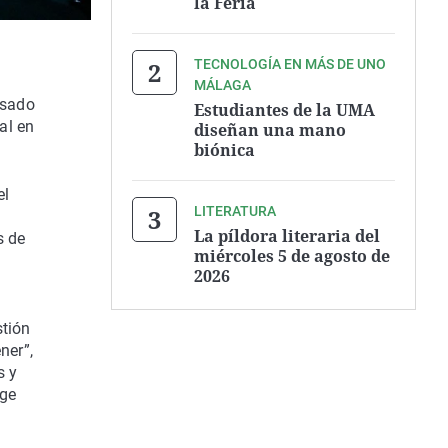
la Feria
TECNOLOGÍA EN MÁS DE UNO
MÁLAGA
asado
Estudiantes de la UMA
al en
diseñan una mano
biónica
el
LITERATURA
La píldora literaria del
s de
miércoles 5 de agosto de
2026
stión
ner”,
s y
dge