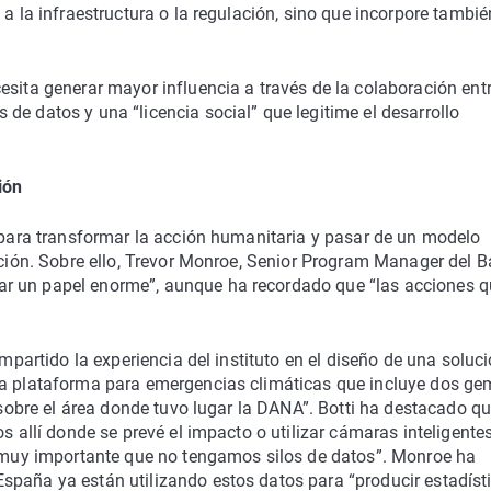
 a la infraestructura o la regulación, sino que incorpore tambié
esita generar mayor influencia a través de la colaboración ent
de datos y una “licencia social” que legitime el desarrollo
ión
d para transformar la acción humanitaria y pasar de un modelo
ración. Sobre ello, Trevor Monroe, Senior Program Manager del 
r un papel enorme”, aunque ha recordado que “las acciones 
ompartido la experiencia del instituto en el diseño de una soluc
na plataforma para emergencias climáticas que incluye dos ge
o sobre el área donde tuvo lugar la DANA”. Botti ha destacado qu
os allí donde se prevé el impacto o utilizar cámaras inteligente
es muy importante que no tengamos silos de datos”. Monroe ha
spaña ya están utilizando estos datos para “producir estadísti