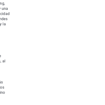
ng,
y una
acidad
andes
y la
e
, al
ás
bos
ino