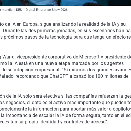
en mundial | DES – Digital Enterprise Show 2026
 de IA en Europa, sigue analizando la realidad de la IA y su
 Durante las dos primeras jornadas, en sus escenarios han p
s próximos pasos de la tecnología para que tenga un efecto re
 Wang, vicepresidente corporativo de Microsoft y presidente d
ómo la IA está en una nueva etapa marcada por los agentes
ión de su adopción empresarial. “Si miramos los grandes avance
señalado, recordando que ChatGPT alcanzó los 100 millones de
n de la IA solo será efectiva si las compañías refuerzan la ge
 los negocios, el dato es el activo más importante que pueden te
orrectamente la información para aportar más valor a copiloto
la importancia de escalar la IA de forma segura, tanto en el e
ecesitan su propia identidad y controles de acceso”.