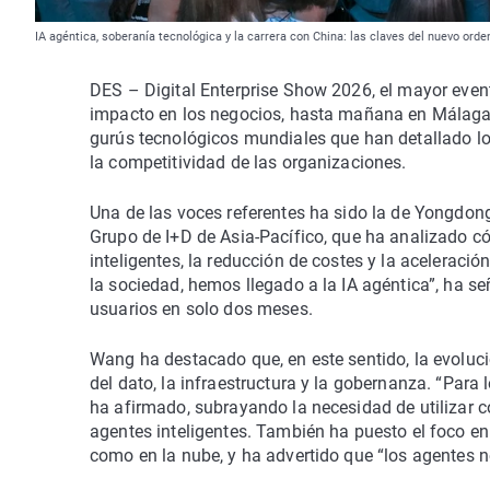
IA agéntica, soberanía tecnológica y la carrera con China: las claves del nuevo ord
DES – Digital Enterprise Show 2026, el mayor evento
impacto en los negocios, hasta mañana en Málaga.
gurús tecnológicos mundiales que han detallado lo
la competitividad de las organizaciones.
Una de las voces referentes ha sido la de Yongdong
Grupo de I+D de Asia-Pacífico, que ha analizado c
inteligentes, la reducción de costes y la acelerac
la sociedad, hemos llegado a la IA agéntica”, ha 
usuarios en solo dos meses.
Wang ha destacado que, en este sentido, la evolució
del dato, la infraestructura y la gobernanza. “Para
ha afirmado, subrayando la necesidad de utilizar c
agentes inteligentes. También ha puesto el foco en 
como en la nube, y ha advertido que “los agentes n