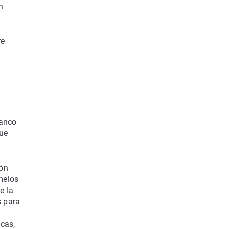
n
re
Banco
que
ión
melos
e la
s para
cas,