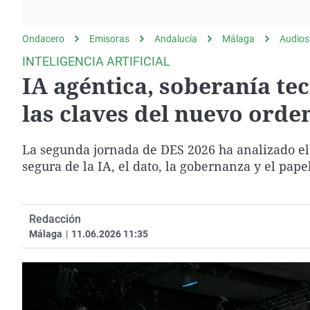
La rosa de los vientos
Caso
Extremadura
Gente viajera
Retornados
Galicia
Ondacero
Emisoras
Andalucía
Málaga
Audios
Como el perro y el
Equipo de investigación
La Rioja
INTELIGENCIA ARTIFICIAL
gato
IA agéntica, soberanía tec
Operación Viuda
Navarra
Negra
País Vasco
las claves del nuevo ord
La segunda jornada de DES 2026 ha analizado el 
segura de la IA, el dato, la gobernanza y el pap
Redacción
Málaga
|
11.06.2026 11:35