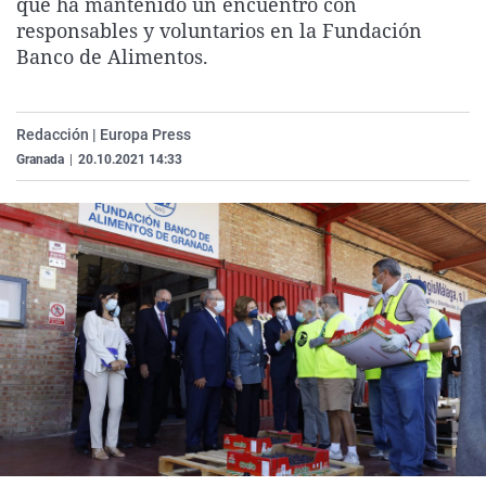
que ha mantenido un encuentro con
La rosa de los vientos
Caso
Extremadura
Virales
responsables y voluntarios en la Fundación
Banco de Alimentos.
Gente viajera
Retornados
Galicia
Televisión
Como el perro y el gat
Equipo de investigaci
La Rioja
Elecciones
Operación Viuda Negr
Navarra
Redacción | Europa Press
Granada
|
20.10.2021 14:33
País Vasco