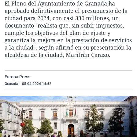
El Pleno del Ayuntamiento de Granada ha
La rosa de los vientos
Caso
Extremadura
Virales
aprobado definitivamente el presupuesto de la
Gente viajera
Retornados
Galicia
Televisión
ciudad para 2024, con casi 330 millones, un
documento "realista que, sin subir impuestos,
Como el perro y el gat
Equipo de investigaci
La Rioja
Elecciones
cumple los objetivos del plan de ajuste y
Operación Viuda Negr
Navarra
garantiza la mejora en la prestación de servicios
a la ciudad", según afirmó en su presentación la
País Vasco
alcaldesa de la ciudad, Marifrán Carazo.
Europa Press
Granada
|
05.04.2024 14:42