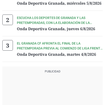
DEFINITIVAMENTE, CON PEDRO LARA Y TODO SU
Onda Deportiva Granada, miércoles 5/8/2026
EQUIPO
ESCUCHA LOS DEPORTES DE GRANADA Y LAS
PRETEMPORADAS, CON LA ELABORACIÓN DE LA
PLANTILLA, DEL GRANADA CF Y COVIRÁN GRANADA,
Onda Deportiva Granada, jueves 6/8/2026
CON PEDRO LARA Y TODO SU EQUIPO
EL GRANADA CF AFRONTA EL FINAL DE LA
PRETEMPORADA PREVIA AL COMIENZO DE LIGA FRENTE
AL REAL OVIEDO. ESCÚCHALO TODO DE LA MANO DE
Onda Deportiva Granada, martes 4/8/2026
PEDRO LARA Y TODO SU EQUIPO