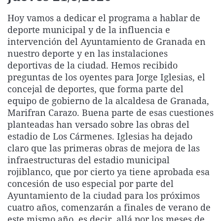
La rosa de los vientos
Caso
Extremadura
Virales
Hoy vamos a dedicar el programa a hablar de
Gente viajera
Retornados
Galicia
Televisión
deporte municipal y de la influencia e
intervención del Ayuntamiento de Granada en
Como el perro y el gat
Equipo de investigaci
La Rioja
Elecciones
nuestro deporte y en las instalaciones
Operación Viuda Negr
Navarra
deportivas de la ciudad. Hemos recibido
preguntas de los oyentes para Jorge Iglesias, el
País Vasco
concejal de deportes, que forma parte del
equipo de gobierno de la alcaldesa de Granada,
Marifran Carazo. Buena parte de esas cuestiones
planteadas han versado sobre las obras del
estadio de Los Cármenes. Iglesias ha dejado
claro que las primeras obras de mejora de las
infraestructuras del estadio municipal
rojiblanco, que por cierto ya tiene aprobada esa
concesión de uso especial por parte del
Ayuntamiento de la ciudad para los próximos
cuatro años, comenzarán a finales de verano de
este mismo año, es decir, allá por los meses de