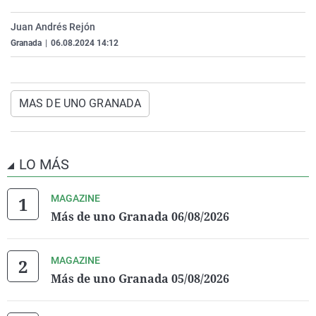
La rosa de los vientos
Caso
Extremadura
Virales
Juan Andrés Rejón
Gente viajera
Retornados
Galicia
Televisión
Granada
|
06.08.2024 14:12
Como el perro y el gat
Equipo de investigaci
La Rioja
Elecciones
Operación Viuda Negr
Navarra
MAS DE UNO GRANADA
País Vasco
LO MÁS
MAGAZINE
Más de uno Granada 06/08/2026
MAGAZINE
Más de uno Granada 05/08/2026