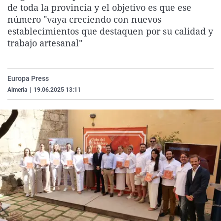
de toda la provincia y el objetivo es que ese
La rosa de los vientos
Caso
Extremadura
Virales
número "vaya creciendo con nuevos
Gente viajera
Retornados
Galicia
Televisión
establecimientos que destaquen por su calidad y
trabajo artesanal"
Como el perro y el gat
Equipo de investigaci
La Rioja
Elecciones
Operación Viuda Negr
Navarra
País Vasco
Europa Press
Almería
|
19.06.2025 13:11