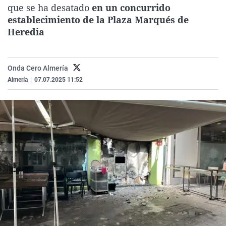
que se ha desatado
en un concurrido
La rosa de los vientos
Caso
Extremadura
Virales
establecimiento de la Plaza Marqués de
Gente viajera
Retornados
Galicia
Televisión
Heredia
Como el perro y el gat
Equipo de investigaci
La Rioja
Elecciones
Operación Viuda Negr
Navarra
Onda Cero Almería
País Vasco
Almería
|
07.07.2025 11:52