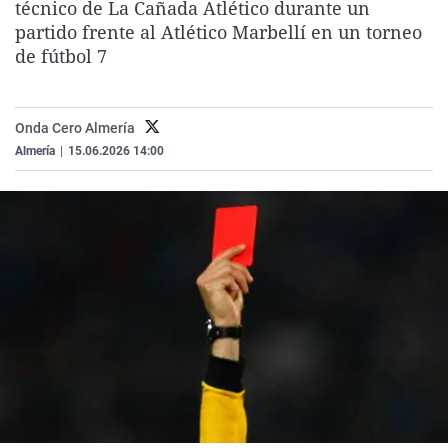
técnico de La Cañada Atlético durante un
La rosa de los vientos
Caso
Extremadura
Virales
partido frente al Atlético Marbellí en un torneo
Gente viajera
Retornados
Galicia
Televisión
de fútbol 7
Como el perro y el gat
Equipo de investigaci
La Rioja
Elecciones
Operación Viuda Negr
Navarra
Onda Cero Almería
Almería
|
15.06.2026 14:00
País Vasco