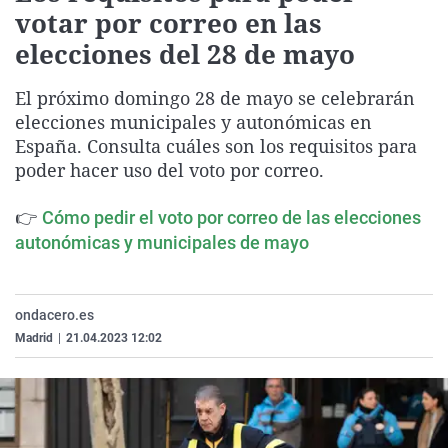
votar por correo en las
La rosa de los vientos
Caso
Extremadura
Virales
elecciones del 28 de mayo
Gente viajera
Retornados
Galicia
Televisión
Como el perro y el gat
Equipo de investigaci
La Rioja
Elecciones
El próximo domingo 28 de mayo se celebrarán
elecciones municipales y autonómicas en
Operación Viuda Negr
Navarra
España. Consulta cuáles son los requisitos para
País Vasco
poder hacer uso del voto por correo.
👉
Cómo pedir el voto por correo de las elecciones
autonómicas y municipales de mayo
ondacero.es
Madrid
|
21.04.2023 12:02