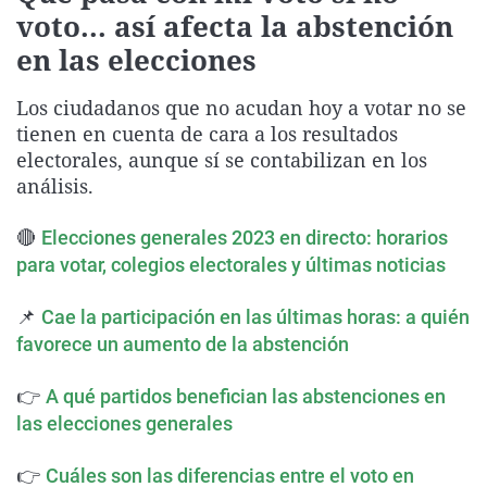
voto... así afecta la abstención
La rosa de los vientos
Caso
Extremadura
Virales
en las elecciones
Gente viajera
Retornados
Galicia
Televisión
Como el perro y el gat
Equipo de investigaci
La Rioja
Elecciones
Los ciudadanos que no acudan hoy a votar no se
tienen en cuenta de cara a los resultados
Operación Viuda Negr
Navarra
electorales, aunque sí se contabilizan en los
País Vasco
análisis.
🔴
Elecciones generales 2023 en directo: horarios
para votar, colegios electorales y últimas noticias
📌
Cae la participación en las últimas horas: a quién
favorece un aumento de la abstención
👉
A qué partidos benefician las abstenciones en
las elecciones generales
👉
Cuáles son las diferencias entre el voto en