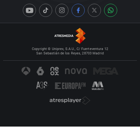
Copyright © Uniprex, S.A.U., C/ Fuerteventura 12
San Sebastián de los Reyes, 28703 Madrid