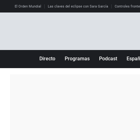
El Orden Mundial
Las claves del eclipse con Sara García
Controles front
Directo
Programas
Podcast
Espa
Más de uno
Los Perseguidos
Andalucía
Por fin
Malas decisiones
Aragón
Julia en la onda
Expedientes del más allá
Baleares
La brújula
El viaje del Guernica
Cantabria
Radioestadio
Invisibles
Cataluña
Radioestadio noche
Prohibido morirse
Comunidad de M
El colegio invisible
Esto no ha pasado
Comunitat Vale