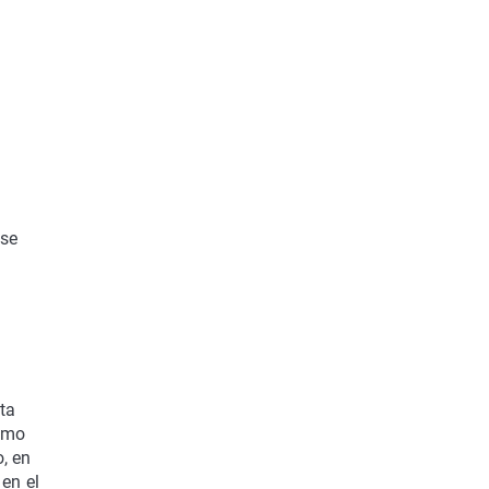
 se
ta
simo
, en
 en el