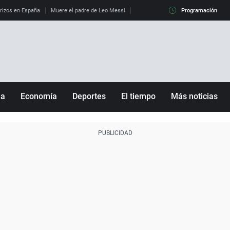
erizos en España
Muere el padre de Leo Messi
La diferencia entre observar el eclip
Programación
ña
Economía
Deportes
El tiempo
Más noticias
Fútbol
Sociedad
Baloncesto
Mundo
Tenis
Salud
Motor
Cultura
Ciencia y Tecnología
adrid
Gastronomía
nciana
Medio ambiente