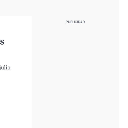
as
ulio.