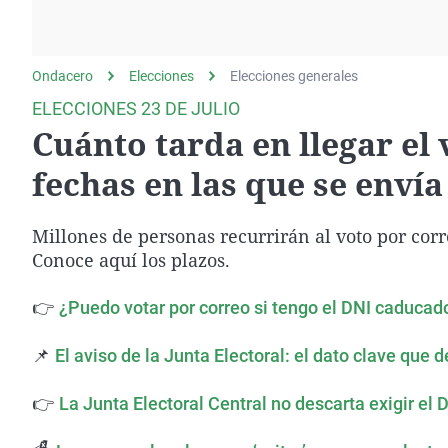
La rosa de los vientos
Caso
Extremadura
Gente viajera
Retornados
Galicia
Ondacero
Elecciones
Como el perro y el
Elecciones generales
Equipo de investigación
La Rioja
gato
ELECCIONES 23 DE JULIO
Operación Viuda
Navarra
Cuánto tarda en llegar el 
Negra
País Vasco
fechas en las que se enví
Millones de personas recurrirán al voto por corre
Conoce aquí los plazos.
👉
¿Puedo votar por correo si tengo el DNI caducad
📌
El aviso de la Junta Electoral: el dato cl
ave que de
👉
La Junta Electoral Central no descarta exigir el 