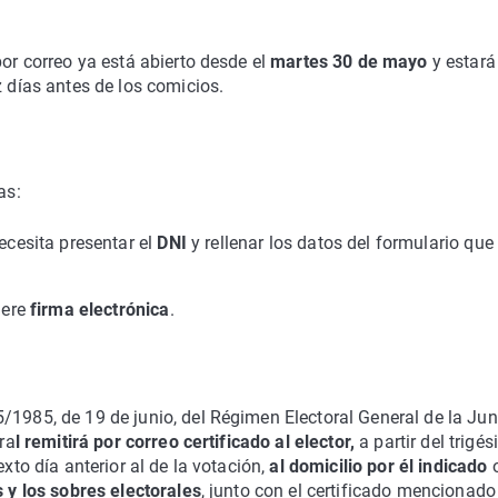
por correo ya está abierto desde el
martes 30 de mayo
y estará
z días antes de los comicios.
as:
ecesita presentar el
DNI
y rellenar los datos del formulario que
iere
firma electrónica
.
/1985, de 19 de junio, del Régimen Electoral General de la Jun
ra
l remitirá por correo certificado al elector,
a partir del trigé
xto día anterior al de la votación,
al domicilio por él indicado
o
s y los sobres electorales
, junto con el certificado mencionado