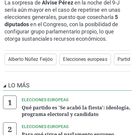
La sorpresa de
Alvise Pérez
en la noche del 9-J
sería aún mayor en el caso de repetirse en unas
elecciones generales, puesto que cosecharía
5
diputados
en el Congreso, con la posibilidad de
configurar grupo parlamentario propio, lo que
otorga sustanciales recursos económicos.
Alberto Núñez Feijóo
Elecciones europeas
Partido
LO MÁS
ELECCIONES EUROPEAS
Qué partido es 'Se acabó la fiesta': ideología,
programa electoral y candidato
ELECCIONES EUROPEAS
Para qué sirve el parlamento europeo