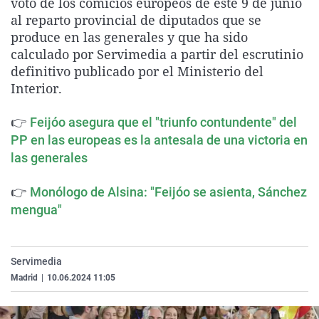
voto de los comicios europeos de este 9 de junio
La rosa de los vientos
Caso
Extremadura
Virales
al reparto provincial de diputados que se
produce en las generales y que ha sido
Gente viajera
Retornados
Galicia
Televisión
calculado por Servimedia a partir del escrutinio
Como el perro y el gat
Equipo de investigaci
La Rioja
Elecciones
definitivo publicado por el Ministerio del
Interior.
Operación Viuda Negr
Navarra
País Vasco
👉
Feijóo asegura que el "triunfo contundente" del
PP en las europeas es la antesala de una victoria en
las generales
👉
Monólogo de Alsina: "Feijóo se asienta, Sánchez
mengua"
Servimedia
Madrid
|
10.06.2024 11:05