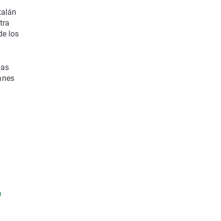
talán
tra
de los
las
lanes
a