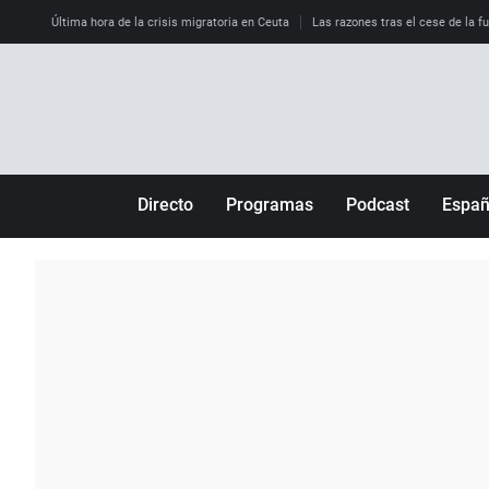
Última hora de la crisis migratoria en Ceuta
Las razones tras el cese de la f
Directo
Programas
Podcast
Espa
Más de uno
Los Perseguidos
Andalucía
Por fin
Malas decisiones
Aragón
Julia en la onda
Expedientes del más allá
Baleares
La brújula
El viaje del Guernica
Cantabria
Radioestadio
Invisibles
Cataluña
Radioestadio noche
Prohibido morirse
Comunidad de M
El colegio invisible
Esto no ha pasado
Comunitat Vale