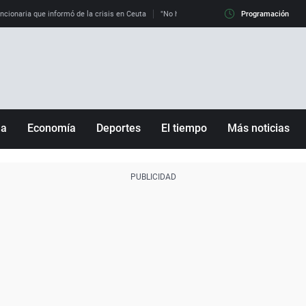
uncionaria que informó de la crisis en Ceuta
"No hay mafias, que no nos engañen": exper
Programación
ña
Economía
Deportes
El tiempo
Más noticias
Fútbol
Sociedad
Baloncesto
Mundo
Tenis
Salud
Motor
Cultura
Ciencia y Tecnología
adrid
Gastronomía
nciana
Medio ambiente