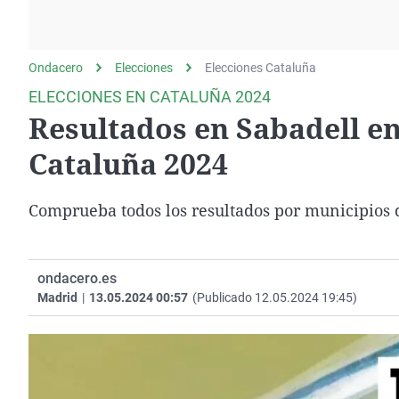
La rosa de los vientos
Caso
Extremadura
Gente viajera
Retornados
Galicia
Ondacero
Elecciones
Como el perro y el
Elecciones Cataluña
Equipo de investigación
La Rioja
gato
ELECCIONES EN CATALUÑA 2024
Operación Viuda
Navarra
Resultados en Sabadell en
Negra
País Vasco
Cataluña 2024
Comprueba todos los resultados por municipios d
ondacero.es
Madrid
|
13.05.2024 00:57
(Publicado 12.05.2024 19:45)