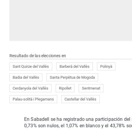
Resultado de las elecciones en
Sant Quirze del Vallès
Barberà del Vallès
Polinyà
Badia del Vallès
Santa Perpètua de Mogoda
Cerdanyola del Vallès
Ripollet
Sentmenat
Palau-solità i Plegamans
Castellar del Vallès
En Sabadell se ha registrado una participación del 
0,73% son nulos, el 1,07% en blanco y el 43,78% s