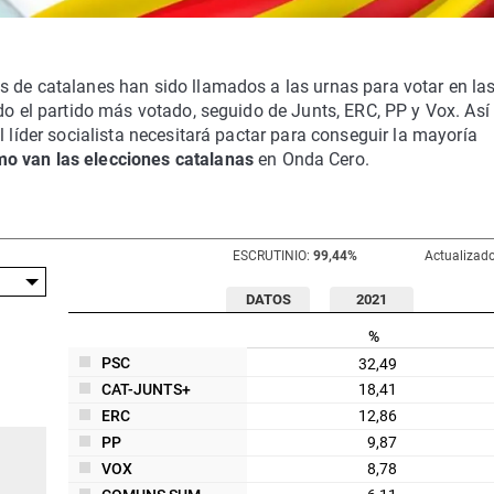
s de catalanes han sido llamados a las urnas para votar en la
do el partido más votado, seguido de Junts, ERC, PP y Vox. Así 
l líder socialista necesitará pactar para conseguir la mayoría
 van las elecciones catalanas
en Onda Cero.
ESCRUTINIO:
99,44%
Actualizado
DATOS
2021
%
PSC
32,49
CAT-JUNTS+
18,41
ERC
12,86
PP
9,87
VOX
8,78