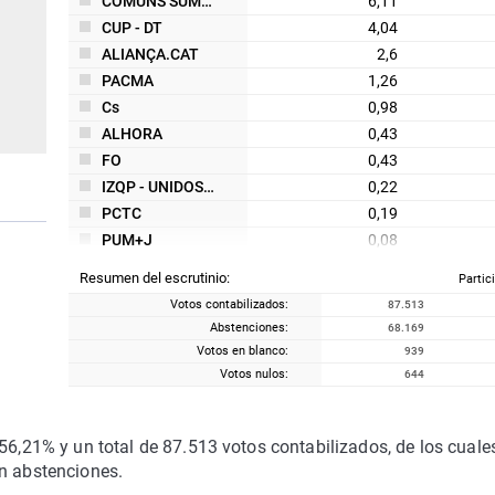
COMUNS SUMAR
6,11
CUP - DT
4,04
ALIANÇA.CAT
2,6
PACMA
1,26
Cs
0,98
ALHORA
0,43
FO
0,43
IZQP - UNIDOS - DEf
0,22
PCTC
0,19
PUM+J
0,08
RECORTES CERO
0,08
Resumen del escrutinio:
Partic
Votos contabilizados:
87.513
Abstenciones:
68.169
Votos en blanco:
939
Votos nulos:
644
56,21% y un total de 87.513 votos contabilizados, de los cuales
on abstenciones.