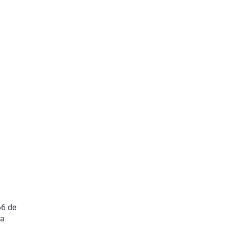
66 de
la