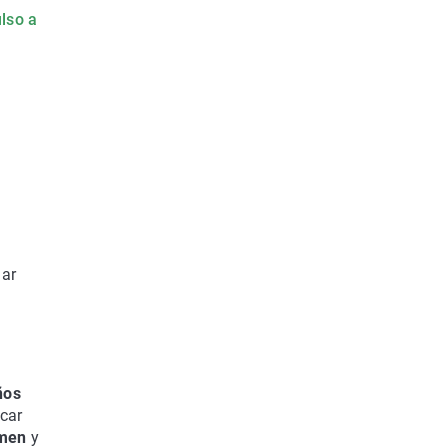
ulso a
nar
ños
acar
rmen
y