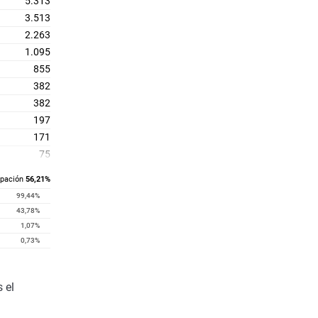
5.313
3.513
2.263
1.095
855
382
382
197
171
75
71
ipación
56,21%
99,44%
43,78%
1,07%
0,73%
 el