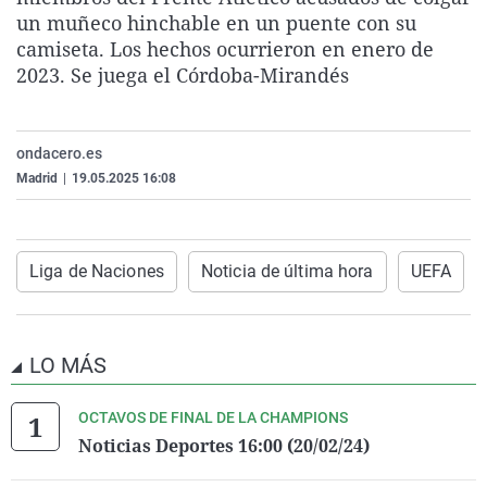
La rosa de los vientos
Caso
Extremadura
Virales
un muñeco hinchable en un puente con su
camiseta. Los hechos ocurrieron en enero de
Gente viajera
Retornados
Galicia
Televisión
2023. Se juega el Córdoba-Mirandés
Como el perro y el gat
Equipo de investigaci
La Rioja
Elecciones
Operación Viuda Negr
Navarra
ondacero.es
País Vasco
Madrid
|
19.05.2025 16:08
Liga de Naciones
Noticia de última hora
UEFA
LO MÁS
OCTAVOS DE FINAL DE LA CHAMPIONS
Noticias Deportes 16:00 (20/02/24)